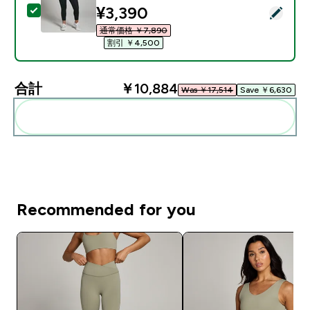
discounted price
¥3,390‎
この商品を選択 - MP レディース パワー 7/8 レギンス -
通常価格 ￥7,890‎
割引 ￥4,500‎
合計
￥10,884‎
Was ￥17,514‎
Save ￥6,630‎
まとめてカートに入れる
Recommended for you