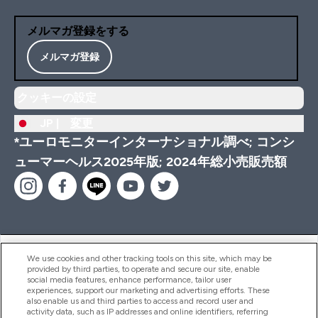
メルマガ登録をする
メルマガ登録
クッキーの設定
JP |
変更
*ユーロモニターインターナショナル調べ; コンシ
ューマーヘルス2025年版; 2024年総小売販売額
ヘルプ＆ガイド
We use cookies and other tracking tools on this site, which may be
provided by third parties, to operate and secure our site, enable
social media features, enhance performance, tailor user
experiences, support our marketing and advertising efforts. These
also enable us and third parties to access and record user and
商品について
activity data, such as IP addresses and online identifiers, referring