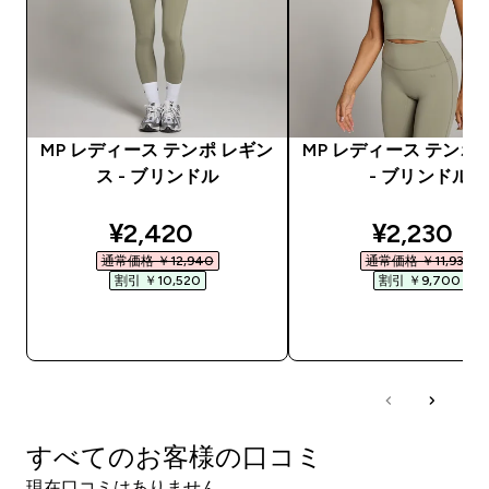
MP レディース テンポ レギン
MP レディース テンポ
ス - ブリンドル
- ブリンドル
discounted price
discounte
¥2,420‎
¥2,230‎
通常価格 ￥12,940‎
通常価格 ￥11,930‎
割引 ￥10,520‎
割引 ￥9,700‎
今すぐ購入
今すぐ購入
すべてのお客様の口コミ
現在口コミはありません。