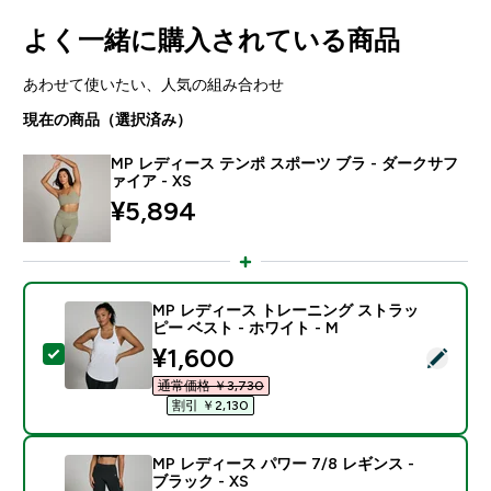
よく一緒に購入されている商品
あわせて使いたい、人気の組み合わせ
現在の商品（選択済み）
MP レディース テンポ スポーツ ブラ - ダークサフ
ァイア - XS
¥5,894‎
MP レディース トレーニング ストラッ
ピー ベスト - ホワイト - M
discounted price
¥1,600‎
この商品を選択 - MP レディース トレーニング ストラッ
通常価格 ￥3,730‎
割引 ￥2,130‎
MP レディース パワー 7/8 レギンス -
ブラック - XS