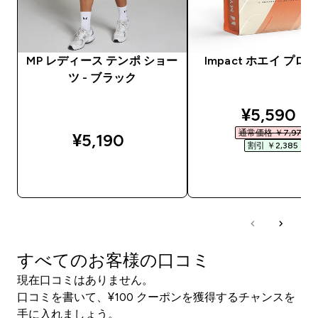
MP レディース テンポ ショー
Impact ホエイ プロ
ツ - ブラック
discounte
¥5,590‎
通常価格 ￥7,975‎
¥5,190‎
割引 ￥2,385‎
今すぐ購入
今すぐ購入
すべてのお客様の口コミ
現在口コミはありません。
口コミを書いて、¥100 クーポンを獲得するチャンスを
手に入れましょう。