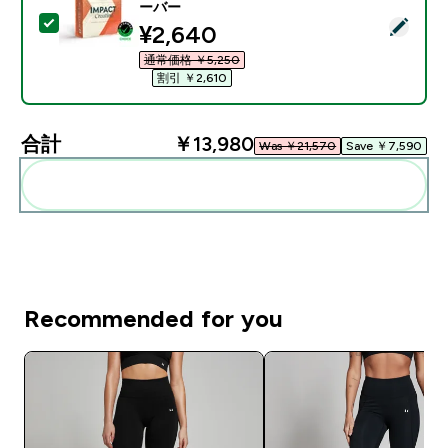
ーバー
この商品を選択 - Impact クレアチン モノハイドレート パ
discounted price
¥2,640‎
通常価格 ￥5,250‎
割引 ￥2,610‎
合計
￥13,980‎
Was ￥21,570‎
Save ￥7,590‎
まとめてカートに入れる
Recommended for you