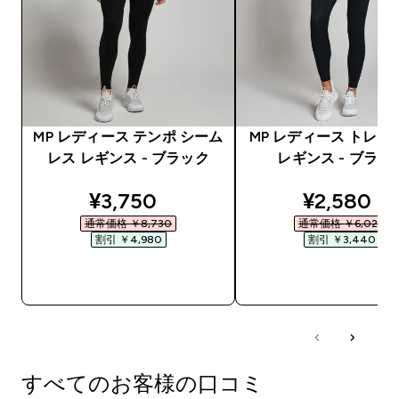
MP レディース テンポ シーム
MP レディース トレー
レス レギンス - ブラック
レギンス - ブラッ
discounted price
discounte
¥3,750‎
¥2,580‎
通常価格 ￥8,730‎
通常価格 ￥6,020‎
割引 ￥4,980‎
割引 ￥3,440‎
今すぐ購入
今すぐ購入
すべてのお客様の口コミ