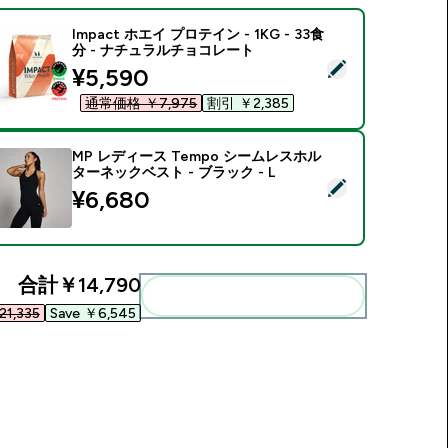
Impact ホエイ プロテイン - 1KG - 33食
分 - ナチュラルチョコレート
この商品を選択 - Impact ホエイ プロテイン - 1KG - 33食分
discounted price
¥5,590‎
通常価格 ￥7,975‎
割引 ￥2,385‎
MP レディース Tempo シームレスホル
ターネックベスト - ブラック - L
この商品を選択 - MP レディース Tempo シームレスホルターネッ
¥6,680‎
合計
￥14,790‎
まとめてカートに入れる
1,335‎
Save ￥6,545‎