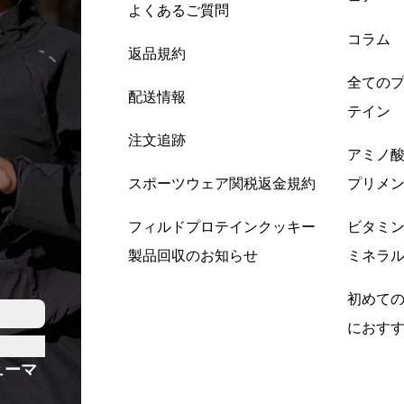
よくあるご質問
コラム
返品規約
全ての
配送情報
テイン
注文追跡
アミノ
スポーツウェア関税返金規約
プリメ
フィルドプロテインクッキー
ビタミ
製品回収のお知らせ
ミネラ
初めて
におす
ューマ