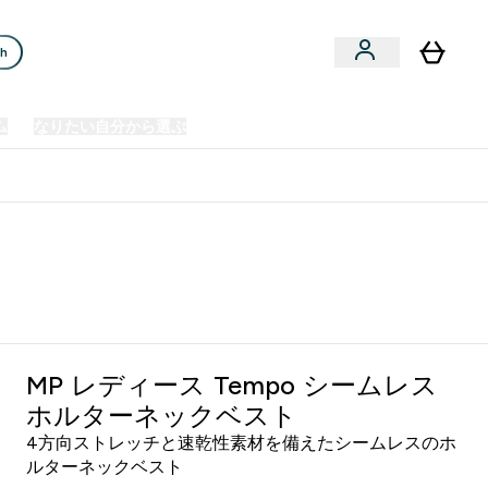
ch
ム
なりたい自分から選ぶ
クリアランスセール
日本製造商品
u
Enter プレミアム submenu
Enter なりたい自分から選ぶ submenu
En
⌄
⌄
⌄
欧州スポーツ栄養No.1ブランド*
MP レディース Tempo シームレス
ホルターネックベスト
4方向ストレッチと速乾性素材を備えたシームレスのホ
ルターネックベスト