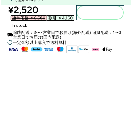
discounted price
¥2,520‎
カートに入れる
通常価格 ￥6,680‎
割引 ￥4,160‎
In stock
追跡配送：3〜7営業日でお届け(海外配送) 追跡配送：1〜3
営業日でお届け(国内配送)
一定金額以上購入で送料無料