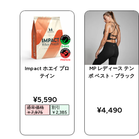
Impact ホエイ プロ
MP レディース テン
スホ
テイン
ポ ベスト - ブラック
 -
discounted price
¥5,590‎
通常価格
割引
¥4,490‎
￥7,975‎
￥2,385‎
今すぐ購入
今すぐ購入