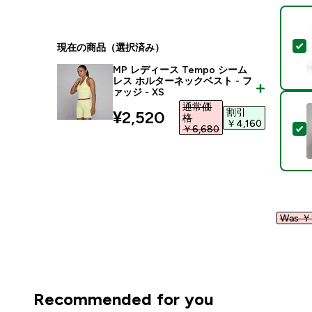
現在の商品（選択済み）
MP レディース Tempo シーム
レス ホルターネックベスト - フ
ァッジ - XS
通常価
割引
discounted price
¥2,520‎
格
￥4,160‎
￥6,680‎
Was ￥2
Recommended for you