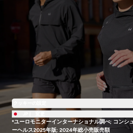
クッキーの設定
JP |
変更
*ユーロモニターインターナショナル調べ; コンシ
ーヘルス2025年版; 2024年総小売販売額