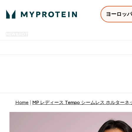
ヨーロッ
NEW&HOT
プロテイン
アミノ酸
サプリメント
プロテ
Enter NEW&HOT submenu
Enter プロテイン submenu
Enter アミノ酸 submenu
Enter サ
⌄
⌄
⌄
⌄
12,000円以上購入で送料無
Home
MP レディース Tempo シームレス ホルターネ