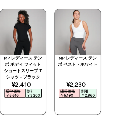
MP レディース テン
MP レディース テン
ポ ボディ フィット
ポ ベスト - ホワイト
T
ショートスリーブ T
ル
シャツ - ブラック
フ
discounted price
discounted price
¥2,410‎
¥2,230‎
通常価格
割引
通常価格
割引
￥5,610‎
￥3,200‎
￥5,190‎
￥2,960‎
￥
今すぐ購入
今すぐ購入