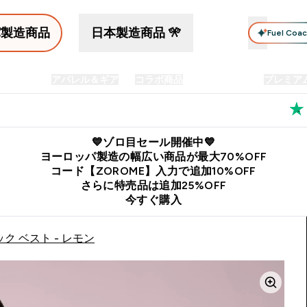
パ製造商品
日本製造商品 🎌
Fuel Coa
イン食品
アパレル＆ギア
コラボ商品
セット商品
プレミア
プリメント submenu
Enter プロテイン食品 submenu
Enter アパレル＆ギア submenu
Enter コラボ商品 submen
⌄
⌄
⌄
料
公式LINE追加で最新お得情報をゲット
公式アプリはこちら
💙ゾロ目セール開催中💙
ヨーロッパ製造の幅広い商品が最大70%OFF
コード【ZOROME】入力で追加10%OFF
さらに特売品は追加25%OFF
今すぐ購入
ック ベスト - レモン