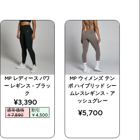
MP レディース パワ
MP ウィメンズ テン
ー レギンス - ブラッ
ポ ハイブリッド シー
T
ク
ムレスレギンス - ア
シ
price
discounted price
¥3,390‎
ッシュグレー
通常価格
割引
¥5,700‎
￥7,890‎
￥4,500‎
今すぐ購入
今すぐ購入