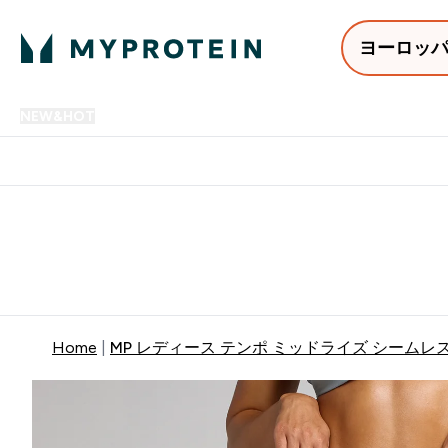
ヨーロッ
NEW&HOT
プロテイン
アミノ酸
サプリメント
プロテ
Enter NEW&HOT submenu
Enter プロテイン submenu
Enter アミノ酸 submenu
Enter サ
⌄
⌄
⌄
⌄
12,000円以上購入で送料無
Home
MP レディース テンポ ミッドライズ シームレス