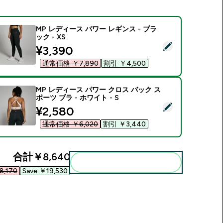
MP レディース パワー レギンス - ブラ
ック - XS
この商品を選択 - MP レディース パワー レギンス - ブラック - X
discounted price
¥3,390‎
通常価格 ￥7,890‎
割引 ￥4,500‎
MP レディース パワー クロス バック ス
ポーツ ブラ - ホワイト - S
この商品を選択 - MP レディース パワー クロス バック スポーツ ブ
discounted price
¥2,580‎
通常価格 ￥6,020‎
割引 ￥3,440‎
合計
￥8,640‎
まとめてカートに入れる
,170‎
Save ￥19,530‎