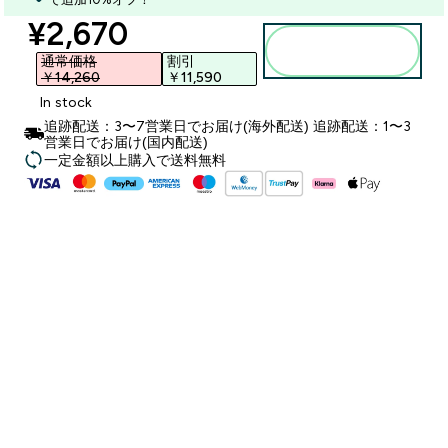
discounted price
¥2,670‎
カートに入れ
る
通常価格
割引
￥14,260‎
￥11,590‎
In stock
追跡配送：3〜7営業日でお届け(海外配送) 追跡配送：1〜3
営業日でお届け(国内配送)
一定金額以上購入で送料無料