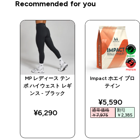
Recommended for you
トレ
MP レディース テン
Impact ホエイ プロ
 -
ポ ハイウェスト レギ
テイン
ンス - ブラック
ed price
discounted 
¥5,590‎
通常価格
割引
¥6,290‎
0‎
￥7,975‎
￥2,385‎
今すぐ購入
今すぐ購入