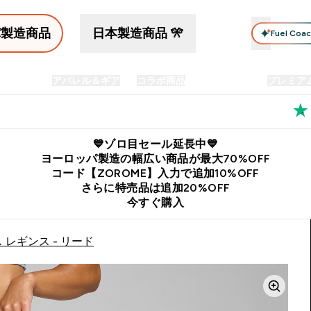
パ製造商品
日本製造商品 🎌
Fuel Coa
イン食品
アパレル＆ギア
コラボ商品
セット商品
プレミア
プリメント submenu
Enter プロテイン食品 submenu
Enter アパレル＆ギア submenu
Enter コラボ商品 submen
⌄
⌄
⌄
料
公式LINE追加で最新お得情報をゲット
公式アプリはこちら
💙ゾロ目セール延長中💙
ヨーロッパ製造の幅広い商品が最大70%OFF
コード【ZOROME】入力で追加10%OFF
さらに特売品は追加20%OFF
今すぐ購入
 レギンス - リード