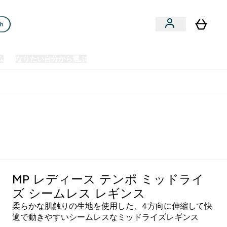
ch
ム
なりたい自分から選ぶ
クリアランスセール
日本製造商品
u
Enter プレミアム submenu
Enter なりたい自分から選ぶ submenu
En
⌄
⌄
⌄
欧州スポーツ栄養No.1ブランド*
MP レディース テンポ ミッドライ
ズ シームレス レギンス
柔らかな肌触りの生地を使用した、4方向に伸縮して快
適で動きやすいシームレスなミッドライズレギンス