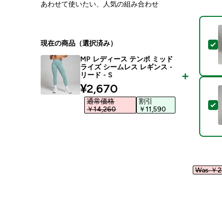
あわせて使いたい、人気の組み合わせ
現在の商品（選択済み）
MP レディース テンポ ミッド
ライズ シームレス レギンス -
リード - S
discounted price
¥2,670‎
通常価格
割引
￥14,260‎
￥11,590‎
Was ￥28