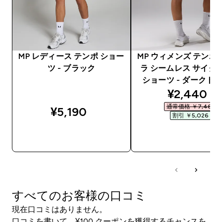
MP レディース テンポ ショー
MP ウィメンズ テンポ
ツ - ブラック
ラ シームレス サイク
ショーツ - ダークト
discounte
¥2,440‎
通常価格 ￥7,466‎
¥5,190‎
割引 ￥5,026‎
今すぐ購入
今すぐ購入
すべてのお客様の口コミ
現在口コミはありません。
口コミを書いて、¥100 クーポンを獲得するチャンスを