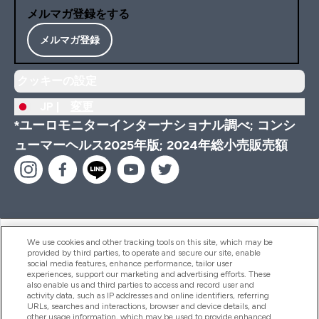
メルマガ登録をする
メルマガ登録
クッキーの設定
JP |
変更
*ユーロモニターインターナショナル調べ; コンシ
ューマーヘルス2025年版; 2024年総小売販売額
ヘルプ＆ガイド
We use cookies and other tracking tools on this site, which may be
provided by third parties, to operate and secure our site, enable
social media features, enhance performance, tailor user
experiences, support our marketing and advertising efforts. These
also enable us and third parties to access and record user and
商品について
activity data, such as IP addresses and online identifiers, referring
URLs, searches and interactions, browser and device details, and
other usage information, which may be used to provide enhanced