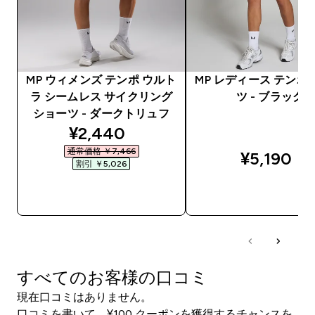
MP ウィメンズ テンポ ウルト
MP レディース テンポ
ラ シームレス サイクリング
ツ - ブラック
ショーツ - ダークトリュフ
discounted price
¥2,440‎
通常価格 ￥7,466‎
¥5,190‎
割引 ￥5,026‎
今すぐ購入
今すぐ購入
すべてのお客様の口コミ
現在口コミはありません。
口コミを書いて、¥100 クーポンを獲得するチャンスを