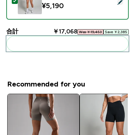
この商品を選択 - MP レディース テンポ ショーツ - ブラ
¥5,190‎
合計
￥17,068‎
Was ￥19,453‎
Save ￥2,385‎
まとめてカートに入れる
Recommended for you