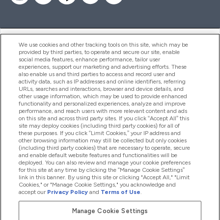
ヘルプ＆ガイド
We use cookies and other tracking tools on this site, which may be
provided by third parties, to operate and secure our site, enable
social media features, enhance performance, tailor user
experiences, support our marketing and advertising efforts. These
also enable us and third parties to access and record user and
商品について
activity data, such as IP addresses and online identifiers, referring
URLs, searches and interactions, browser and device details, and
other usage information, which may be used to provide enhanced
functionality and personalized experiences, analyze and improve
会社概要
performance, and reach users with more relevant content and ads
on this site and across third party sites. If you click “Accept All” this
site may deploy cookies (including third party cookies) for all of
these purposes. If you click “Limit Cookies,” your IP address and
特典＆ポイント
other browsing information may still be collected but only cookies
(including third party cookies) that are necessary to operate, secure
and enable default website features and functionalities will be
deployed. You can also review and manage your cookie preferences
for this site at any time by clicking the “Manage Cookie Settings”
2026 The Hut.com Ltd
link in this banner. By using this site or clicking "Accept All," "Limit
Cookies," or "Manage Cookie Settings," you acknowledge and
accept our
Privacy Policy
and
Terms of Use
.
Manage Cookie Settings