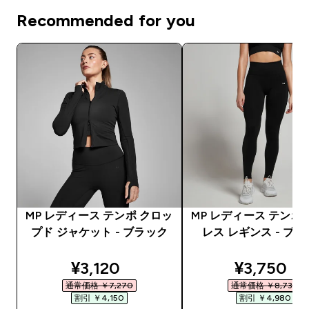
Recommended for you
MP レディース テンポ クロッ
MP レディース テンポ
プド ジャケット - ブラック
レス レギンス - ブ
discounted price
discounte
¥3,120‎
¥3,750‎
通常価格 ￥7,270‎
通常価格 ￥8,730‎
割引 ￥4,150‎
割引 ￥4,980‎