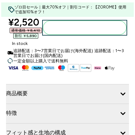
ゾロ目セール｜最大70%オフ｜割引コード：【ZOROME】使用
で追加10%オフ！
discounted price
¥2,520‎
カートに入れる
通常価格 ￥8,410‎
割引 ￥5,890‎
In stock
追跡配送：3〜7営業日でお届け(海外配送) 追跡配送：1〜3
営業日でお届け(国内配送)
一定金額以上購入で送料無料
商品概要
特徴
フィット感と生地の構成