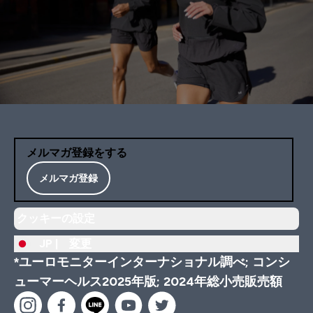
メルマガ登録をする
メルマガ登録
クッキーの設定
JP |
変更
*ユーロモニターインターナショナル調べ; コンシ
ューマーヘルス2025年版; 2024年総小売販売額