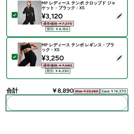
MP レディース テンポ クロップド ジャ
ケット - ブラック - XS
discounted price
¥3,120‎
この商品を選択 - MP レディース テンポ クロップド ジャ
通常価格 ￥7,270‎
割引 ￥4,150‎
MP レディース テンポ レギンス - ブラ
ック - XS
discounted price
¥3,250‎
この商品を選択 - MP レディース テンポ レギンス - ブラ
通常価格 ￥7,580‎
割引 ￥4,330‎
合計
￥8,890‎
Was ￥23,260‎
Save ￥14,370‎
まとめてカートに入れる