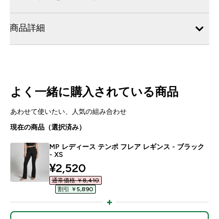
商品詳細
よく一緒に購入されている商品
あわせて使いたい、人気の組み合わせ
現在の商品（選択済み）
MP レディース テンポ フレア レギンス - ブラック
- XS
discounted price
¥2,520‎
通常価格 ￥8,410‎
割引 ￥5,890‎