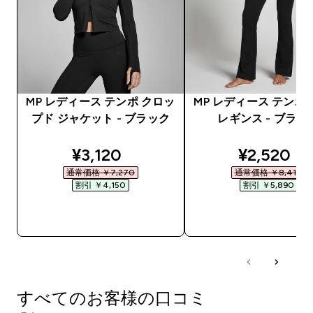
MP レディース テンポ クロッ
MP レディース テンポ
プド ジャケット - ブラック
レギンス - ブラッ
discounted price
discounte
¥3,120‎
¥2,520‎
通常価格 ￥7,270‎
通常価格 ￥8,410‎
割引 ￥4,150‎
割引 ￥5,890‎
今すぐ購入
今すぐ購入
すべてのお客様の口コミ