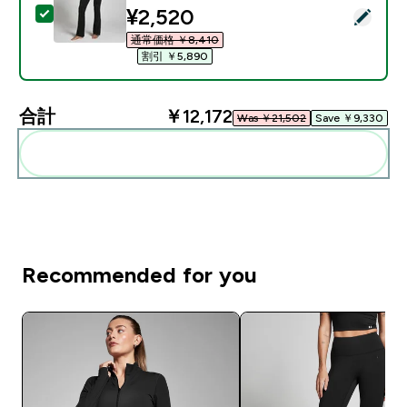
discounted price
¥2,520‎
この商品を選択 - MP レディース テンポ フレア レギンス 
通常価格 ￥8,410‎
割引 ￥5,890‎
合計
￥12,172‎
Was ￥21,502‎
Save ￥9,330‎
まとめてカートに入れる
Recommended for you