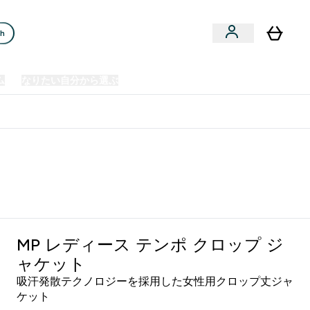
ch
ム
なりたい自分から選ぶ
クリアランスセール
日本製造商品
u
Enter プレミアム submenu
Enter なりたい自分から選ぶ submenu
En
⌄
⌄
⌄
欧州スポーツ栄養No.1ブランド*
MP レディース テンポ クロップ ジ
ャケット
吸汗発散テクノロジーを採用した女性用クロップ丈ジャ
ケット