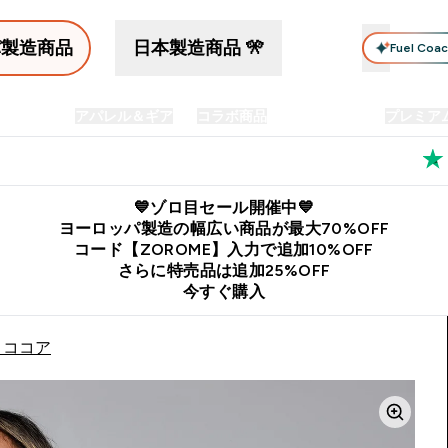
パ製造商品
日本製造商品 🎌
Fuel Coa
イン食品
アパレル＆ギア
コラボ商品
セット商品
プレミア
プリメント submenu
Enter プロテイン食品 submenu
Enter アパレル＆ギア submenu
Enter コラボ商品 submen
⌄
⌄
⌄
料
公式LINE追加で最新お得情報をゲット
公式アプリはこちら
💙ゾロ目セール開催中💙
ヨーロッパ製造の幅広い商品が最大70%OFF
コード【ZOROME】入力で追加10%OFF
さらに特売品は追加25%OFF
今すぐ購入
 ココア