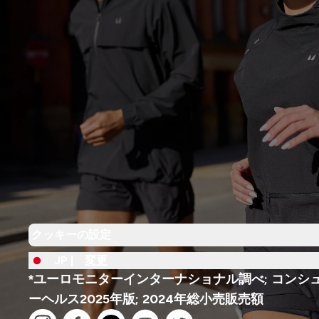
クッキーの設定
JP |
変更
*ユーロモニターインターナショナル調べ; コンシ
ーヘルス2025年版; 2024年総小売販売額