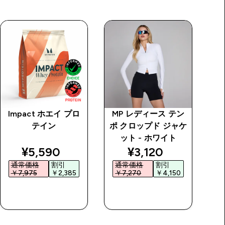
Impact ホエイ プロ
MP レディース テン
M
テイン
ポ クロップド ジャケ
ー
ット - ホワイト
price
discounted price
discounted price
¥5,590‎
¥3,120‎
通常価格
割引
通常価格
割引
￥7,975‎
￥2,385‎
￥7,270‎
￥4,150‎
￥
今すぐ購入
今すぐ購入