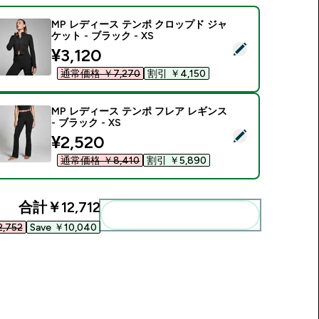
MP レディース テンポ クロップド ジャ
ケット - ブラック - XS
この商品を選択 - MP レディース テンポ クロップド ジャケット -
discounted price
¥3,120‎
通常価格 ￥7,270‎
割引 ￥4,150‎
MP レディース テンポ フレア レギンス
- ブラック - XS
この商品を選択 - MP レディース テンポ フレア レギンス - ブラッ
discounted price
¥2,520‎
通常価格 ￥8,410‎
割引 ￥5,890‎
合計
￥12,712‎
まとめてカートに入れる
,752‎
Save ￥10,040‎