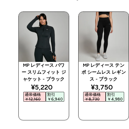
テン
MP レディース パワ
MP レディース テン
 -
ー スリムフィット ジ
ポ シームレス レギン
ャケット - ブラック
ス - ブラック
ed price
discounted price
discounted 
¥5,220‎
¥3,750‎
通常価格
割引
通常価格
割引
0‎
￥12,160‎
￥6,940‎
￥8,730‎
￥4,980‎
今すぐ購入
今すぐ購入