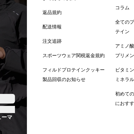
コラム
返品規約
全ての
配送情報
テイン
注文追跡
アミノ
スポーツウェア関税返金規約
プリメ
フィルドプロテインクッキー
ビタミ
製品回収のお知らせ
ミネラ
初めて
におす
ューマ