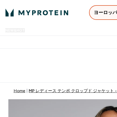
ヨーロッ
NEW&HOT
プロテイン
アミノ酸
サプリメント
プロテ
Enter NEW&HOT submenu
Enter プロテイン submenu
Enter アミノ酸 submenu
Enter サ
⌄
⌄
⌄
⌄
12,000円以上購入で送料無
Home
MP レディース テンポ クロップド ジャケット -