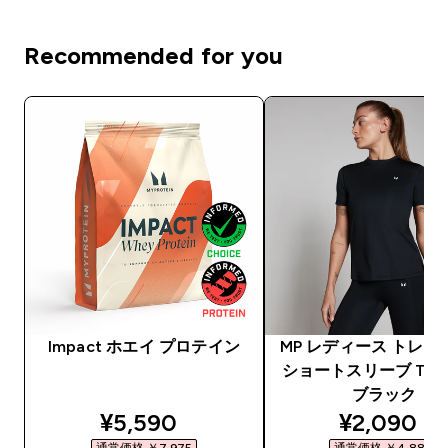
Recommended for you
Impact ホエイ プロテイン
MP レディース トレー
ショートスリーブ Tシャ
ブラック
discounted price
discounte
¥5,590‎
¥2,090‎
通常価格 ￥7,975‎
通常価格 ￥4,880‎