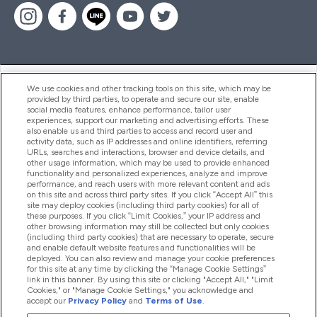
ヘルプ＆ガイド
We use cookies and other tracking tools on this site, which may be
provided by third parties, to operate and secure our site, enable
social media features, enhance performance, tailor user
experiences, support our marketing and advertising efforts. These
also enable us and third parties to access and record user and
商品について
activity data, such as IP addresses and online identifiers, referring
URLs, searches and interactions, browser and device details, and
other usage information, which may be used to provide enhanced
functionality and personalized experiences, analyze and improve
会社概要
performance, and reach users with more relevant content and ads
on this site and across third party sites. If you click “Accept All” this
site may deploy cookies (including third party cookies) for all of
these purposes. If you click “Limit Cookies,” your IP address and
特典＆ポイント
other browsing information may still be collected but only cookies
(including third party cookies) that are necessary to operate, secure
and enable default website features and functionalities will be
deployed. You can also review and manage your cookie preferences
for this site at any time by clicking the “Manage Cookie Settings”
2026 The Hut.com Ltd
link in this banner. By using this site or clicking "Accept All," "Limit
Cookies," or "Manage Cookie Settings," you acknowledge and
accept our
Privacy Policy
and
Terms of Use
.