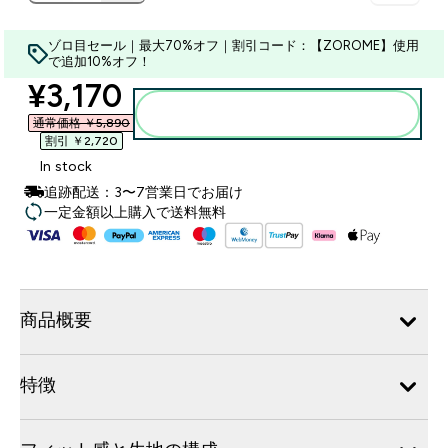
ゾロ目セール｜最大70%オフ｜割引コード：【ZOROME】使用
で追加10%オフ！
discounted price
¥3,170‎
カートに入れる
通常価格 ￥5,890‎
割引 ￥2,720‎
In stock
追跡配送：3〜7営業日でお届け
一定金額以上購入で送料無料
商品概要
特徴