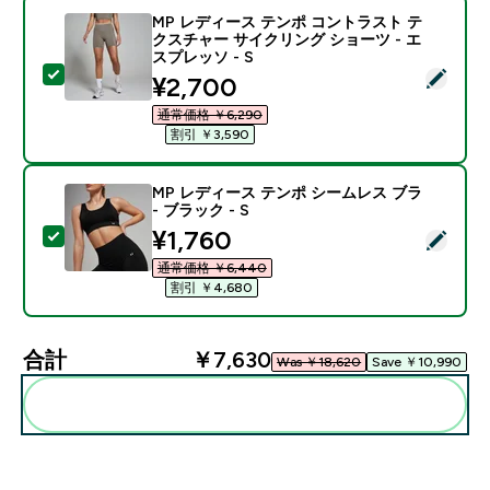
MP レディース テンポ コントラスト テ
クスチャー サイクリング ショーツ - エ
スプレッソ - S
この商品を選択 - MP レディース テンポ コントラスト 
discounted price
¥2,700‎
通常価格 ￥6,290‎
割引 ￥3,590‎
MP レディース テンポ シームレス ブラ
- ブラック - S
discounted price
¥1,760‎
この商品を選択 - MP レディース テンポ シームレス ブラ 
通常価格 ￥6,440‎
割引 ￥4,680‎
合計
￥7,630‎
Was ￥18,620‎
Save ￥10,990‎
まとめてカートに入れる