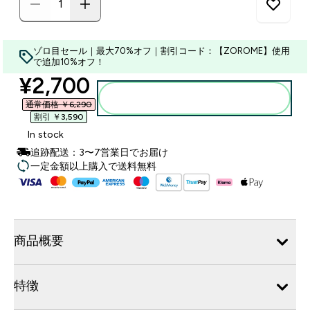
ゾロ目セール｜最大70%オフ｜割引コード：【ZOROME】使用
で追加10%オフ！
discounted price
¥2,700‎
カートに入れる
通常価格 ￥6,290‎
割引 ￥3,590‎
In stock
追跡配送：3〜7営業日でお届け
一定金額以上購入で送料無料
商品概要
特徴