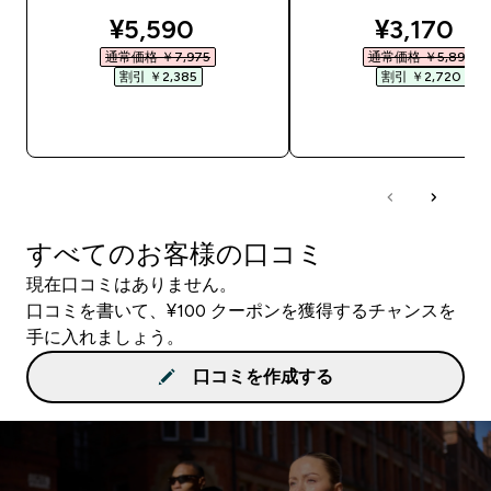
discounted price
discounte
¥5,590‎
¥3,170‎
通常価格 ￥7,975‎
通常価格 ￥5,890‎
割引 ￥2,385‎
割引 ￥2,720‎
今すぐ購入
今すぐ購入
すべてのお客様の口コミ
現在口コミはありません。
口コミを書いて、¥100 クーポンを獲得するチャンスを
手に入れましょう。
口コミを作成する