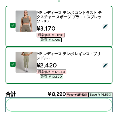
MP レディース テンポ コントラスト テ
クスチャー スポーツ ブラ - エスプレッ
ソ - XS
この商品を選択 - MP レディース テンポ コントラスト 
discounted price
¥3,170‎
通常価格 ￥5,890‎
割引 ￥2,720‎
MP レディース テンポ レギンス - ブリ
ンドル - L
discounted price
¥2,420‎
この商品を選択 - MP レディース テンポ レギンス - ブリ
通常価格 ￥12,940‎
割引 ￥10,520‎
合計
￥8,290‎
Was ￥25,120‎
Save ￥16,830‎
まとめてカートに入れる