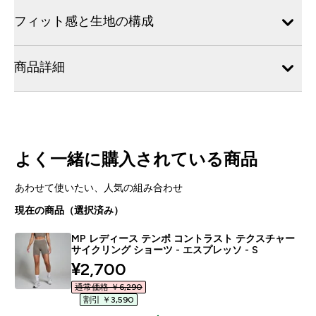
フィット感と生地の構成
商品詳細
よく一緒に購入されている商品
あわせて使いたい、人気の組み合わせ
現在の商品（選択済み）
MP レディース テンポ コントラスト テクスチャー
サイクリング ショーツ - エスプレッソ - S
discounted price
¥2,700‎
通常価格 ￥6,290‎
割引 ￥3,590‎