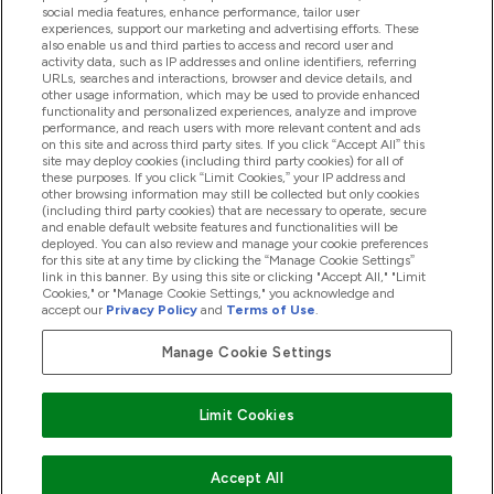
social media features, enhance performance, tailor user
experiences, support our marketing and advertising efforts. These
also enable us and third parties to access and record user and
商品について
activity data, such as IP addresses and online identifiers, referring
URLs, searches and interactions, browser and device details, and
other usage information, which may be used to provide enhanced
functionality and personalized experiences, analyze and improve
会社概要
performance, and reach users with more relevant content and ads
on this site and across third party sites. If you click “Accept All” this
site may deploy cookies (including third party cookies) for all of
these purposes. If you click “Limit Cookies,” your IP address and
特典＆ポイント
other browsing information may still be collected but only cookies
(including third party cookies) that are necessary to operate, secure
and enable default website features and functionalities will be
deployed. You can also review and manage your cookie preferences
for this site at any time by clicking the “Manage Cookie Settings”
2026 The Hut.com Ltd
link in this banner. By using this site or clicking "Accept All," "Limit
Cookies," or "Manage Cookie Settings," you acknowledge and
accept our
Privacy Policy
and
Terms of Use
.
Manage Cookie Settings
Pay with
Limit Cookies
Accept All