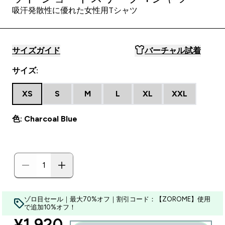
吸汗発散性に優れた女性用Tシャツ
サイズガイド
バーチャル試着
サイズ:
XS
S
M
L
XL
XXL
色: Charcoal Blue
ゾロ目セール｜最大70%オフ｜割引コード：【ZOROME】使用
で追加10%オフ！
discounted price
¥1,920‎