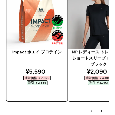
Impact ホエイ プロテイン
MP レディース トレー
ショートスリーブ Tシャ
ブラック
discounted price
discounte
¥5,590‎
¥2,090‎
通常価格 ￥7,975‎
通常価格 ￥4,880‎
割引 ￥2,385‎
割引 ￥2,790‎
今すぐ購入
今すぐ購入