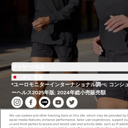
クッキーの設定
JP |
変更
*ユーロモニターインターナショナル調べ; コンシ
ーヘルス2025年版; 2024年総小売販売額
We use cookies and other tracking tools on this site, which may be provided by th
social media features, enhance performance, tailor user experiences, support ou
us and third parties to access and record user and activity data, such as IP addr