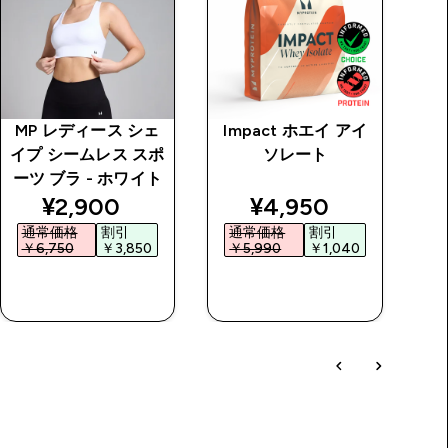
MP レディース シェ
Impact ホエイ アイ
ク
イプ シームレス スポ
ソレート
ーツ ブラ - ホワイト
price
discounted price
discounted price
¥2,900‎
¥4,950‎
通常価格
割引
通常価格
割引
￥6,750‎
￥3,850‎
￥5,990‎
￥1,040‎
￥
今すぐ購入
今すぐ購入