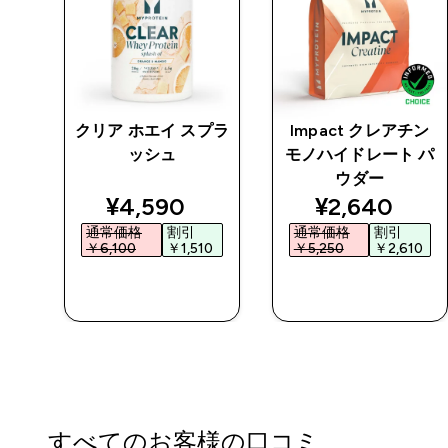
シェ
クリア ホエイ スプラ
Impact クレアチン
スポ
ッシュ
モノハイドレート パ
ック
ウダー
ed price
discounted price
discounted 
¥4,590‎
¥2,640‎
通常価格
割引
通常価格
割引
0‎
￥6,100‎
￥1,510‎
￥5,250‎
￥2,610‎
今すぐ購入
今すぐ購入
すべてのお客様の口コミ