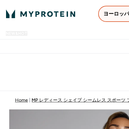
ヨーロッ
NEW&HOT
プロテイン
アミノ酸
サプリメント
プロテ
Enter NEW&HOT submenu
Enter プロテイン submenu
Enter アミノ酸 submenu
Enter サ
⌄
⌄
⌄
⌄
12,000円以上購入で送料無
Home
MP レディース シェイプ シームレス スポーツ 