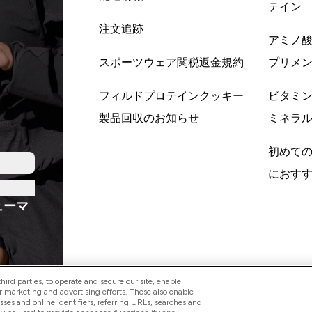
テイン
注文追跡
アミノ
スポーツウェア関税返金規約
プリメ
フィルドプロテインクッキー
ビタミ
製品回収のお知らせ
ミネラ
初めて
におす
ューマ
ird parties, to operate and secure our site, enable
r marketing and advertising efforts. These also enable
esses and online identifiers, referring URLs, searches and