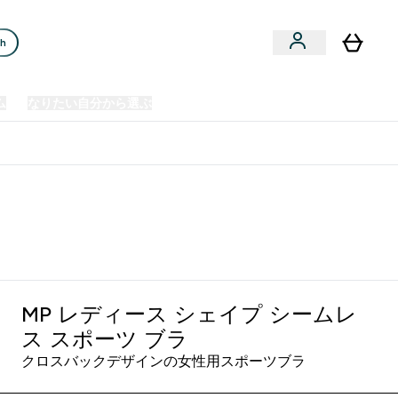
ch
ム
なりたい自分から選ぶ
クリアランスセール
日本製造商品
u
Enter プレミアム submenu
Enter なりたい自分から選ぶ submenu
En
⌄
⌄
⌄
欧州スポーツ栄養No.1ブランド*
MP レディース シェイプ シームレ
ス スポーツ ブラ
クロスバックデザインの女性用スポーツブラ