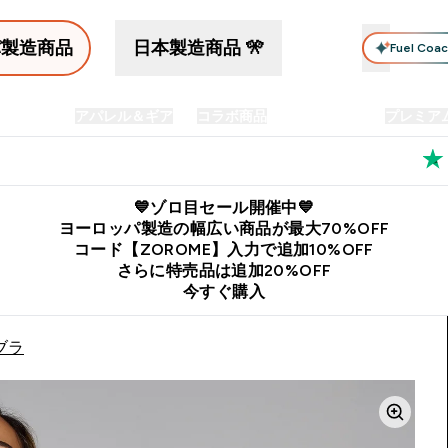
パ製造商品
日本製造商品 🎌
Fuel Coa
イン食品
アパレル＆ギア
コラボ商品
セット商品
プレミア
プリメント submenu
Enter プロテイン食品 submenu
Enter アパレル＆ギア submenu
Enter コラボ商品 submen
⌄
⌄
⌄
料
公式LINE追加で最新お得情報をゲット
公式アプリはこちら
💙ゾロ目セール開催中💙
ヨーロッパ製造の幅広い商品が最大70%OFF
コード【ZOROME】入力で追加10%OFF
さらに特売品は追加20%OFF
今すぐ購入
ブラ