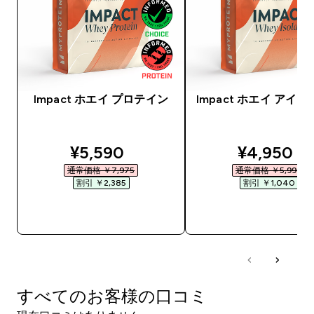
Impact ホエイ プロテイン
Impact ホエイ アイ
discounted price
discounte
¥5,590‎
¥4,950‎
通常価格 ￥7,975‎
通常価格 ￥5,990‎
割引 ￥2,385‎
割引 ￥1,040‎
今すぐ購入
今すぐ購入
すべてのお客様の口コミ