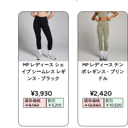
トレ
MP レディース シェ
MP レディース テン
 -
イプ シームレス レギ
ポ レギンス - ブリン
ンス - ブラック
ドル
ed price
discounted price
discounted 
¥3,930‎
¥2,420‎
通常価格
割引
通常価格
割引
0‎
￥9,140‎
￥5,210‎
￥12,940‎
￥10,520‎
今すぐ購入
今すぐ購入