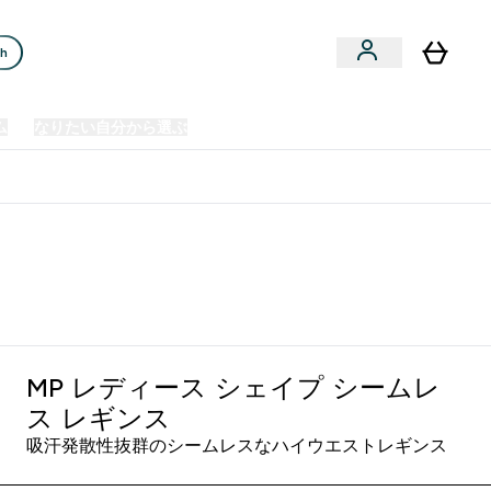
ch
ム
なりたい自分から選ぶ
クリアランスセール
日本製造商品
u
Enter プレミアム submenu
Enter なりたい自分から選ぶ submenu
En
⌄
⌄
⌄
欧州スポーツ栄養No.1ブランド*
MP レディース シェイプ シームレ
ス レギンス
吸汗発散性抜群のシームレスなハイウエストレギンス