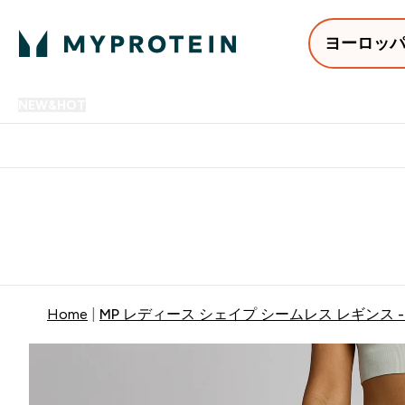
ヨーロッ
NEW&HOT
プロテイン
アミノ酸
サプリメント
プロテ
Enter NEW&HOT submenu
Enter プロテイン submenu
Enter アミノ酸 submenu
Enter サ
⌄
⌄
⌄
⌄
12,000円以上購入で送料無
Home
MP レディース シェイプ シームレス レギンス 