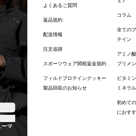
ェア
よくあるご質問
コラム
返品規約
全ての
配送情報
テイン
注文追跡
アミノ
スポーツウェア関税返金規約
プリメ
フィルドプロテインクッキー
ビタミ
製品回収のお知らせ
ミネラ
初めて
におす
ューマ