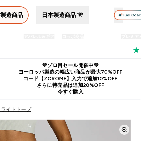
パ製造商品
日本製造商品 🎌
Fuel Coa
イン食品
アパレル＆ギア
コラボ商品
セット商品
プレミア
プリメント submenu
Enter プロテイン食品 submenu
Enter アパレル＆ギア submenu
Enter コラボ商品 submen
⌄
⌄
⌄
料
公式LINE追加で最新お得情報をゲット
公式アプリはこちら
💙ゾロ目セール開催中💙
ヨーロッパ製造の幅広い商品が最大70%OFF
コード【ZOROME】入力で追加10%OFF
さらに特売品は追加20%OFF
今すぐ購入
- ライトトープ