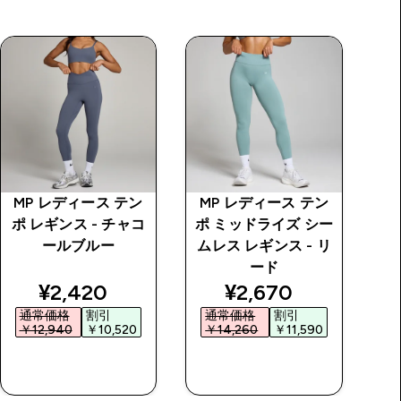
MP レディース テン
MP レディース テン
M
ポ レギンス - チャコ
ポ ミッドライズ シー
ポ
ールブルー
ムレス レギンス - リ
ム
ード
price
discounted price
discounted price
¥2,420‎
¥2,670‎
通常価格
割引
通常価格
割引
￥12,940‎
￥10,520‎
￥14,260‎
￥11,590‎
今すぐ購入
今すぐ購入