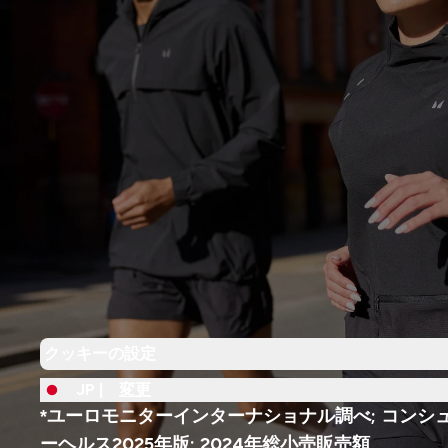
クッキーの設定
JP |
変更
*ユーロモニターインターナショナル調べ; コンシ
ーヘルス2025年版; 2024年総小売販売額