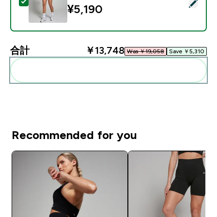
この商品を選択 - MP レディース テンポ ショーツ - ブラ
¥5,190‎
合計
￥13,748‎
Was ￥19,058‎
Save ￥5,310‎
まとめてカートに入れる
Recommended for you