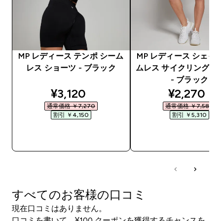
MP レディース テンポ シーム
MP レディース シェイ
レス ショーツ - ブラック
ムレス サイクリング 
- ブラック
discounted price
discounte
¥3,120‎
¥2,270‎
通常価格 ￥7,270‎
通常価格 ￥7,580‎
割引 ￥4,150‎
割引 ￥5,310‎
今すぐ購入
今すぐ購入
すべてのお客様の口コミ
現在口コミはありません。
口コミを書いて、¥100 クーポンを獲得するチャンスを