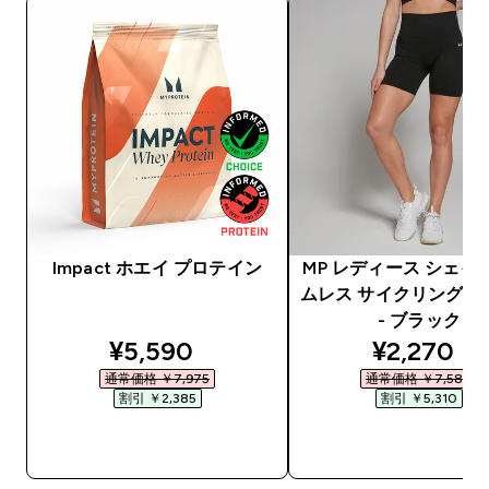
Impact ホエイ プロテイン
MP レディース シェイ
ムレス サイクリング 
- ブラック
discounted price
discounte
¥5,590‎
¥2,270‎
通常価格 ￥7,975‎
通常価格 ￥7,580‎
割引 ￥2,385‎
割引 ￥5,310‎
今すぐ購入
今すぐ購入