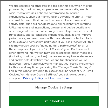
ヘルプ＆ガイド
We use cookies and other tracking tools on this site, which may be
provided by third parties, to operate and secure our site, enable
social media features, enhance performance, tailor user
experiences, support our marketing and advertising efforts. These
also enable us and third parties to access and record user and
商品について
activity data, such as IP addresses and online identifiers, referring
URLs, searches and interactions, browser and device details, and
other usage information, which may be used to provide enhanced
functionality and personalized experiences, analyze and improve
会社概要
performance, and reach users with more relevant content and ads
on this site and across third party sites. If you click “Accept All” this
site may deploy cookies (including third party cookies) for all of
these purposes. If you click “Limit Cookies,” your IP address and
特典＆ポイント
other browsing information may still be collected but only cookies
(including third party cookies) that are necessary to operate, secure
and enable default website features and functionalities will be
deployed. You can also review and manage your cookie preferences
for this site at any time by clicking the “Manage Cookie Settings”
2026 The Hut.com Ltd
link in this banner. By using this site or clicking "Accept All," "Limit
Cookies," or "Manage Cookie Settings," you acknowledge and
accept our
Privacy Policy
and
Terms of Use
.
Manage Cookie Settings
Pay with
Limit Cookies