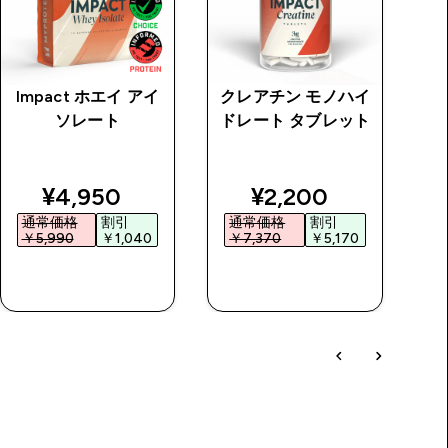
Impact ホエイ アイ
クレアチン モノハイ
ク
ソレート
ドレート タブレット
price
discounted price
discounted price
¥4,950‎
¥2,200‎
通常価格
割引
通常価格
割引
￥5,990‎
￥1,040‎
￥7,370‎
￥5,170‎
￥
今すぐ購入
今すぐ購入