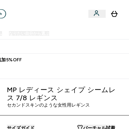
ch
ム
なりたい自分から選ぶ
クリアランスセール
日本製造商品
u
Enter プレミアム submenu
Enter なりたい自分から選ぶ submenu
En
⌄
⌄
⌄
欧州スポーツ栄養No.1ブランド*
加5%OFF
MP レディース シェイプ シームレ
ス 7/8 レギンス
セカンドスキンのような女性用レギンス
サイズガイド
バーチャル試着