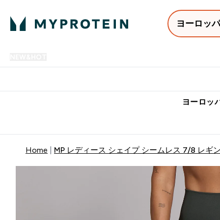
ヨーロッ
NEW&HOT
プロテイン
アミノ酸
サプリメント
プロテ
Enter NEW&HOT submenu
Enter プロテイン submenu
Enter アミノ酸 submenu
Enter サ
⌄
⌄
⌄
⌄
7,000円以上購入で送料無
ヨーロッパ
Home
MP レディース シェイプ シームレス 7/8 レギ