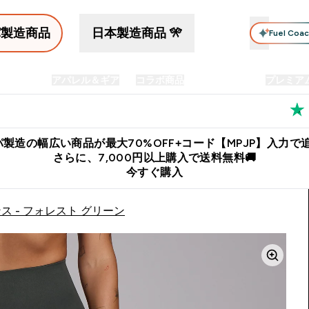
パ製造商品
日本製造商品 🎌
Fuel Coa
イン食品
アパレル＆ギア
コラボ商品
セット商品
プレミア
プリメント submenu
Enter プロテイン食品 submenu
Enter アパレル＆ギア submenu
Enter コラボ商品 submen
⌄
⌄
⌄
料
公式LINE追加で最新お得情報をゲット
公式アプリはこちら
製造の幅広い商品が最大70%OFF+コード【MPJP】入力で追
さらに、7,000円以上購入で送料無料🚚
今すぐ購入
ンス - フォレスト グリーン