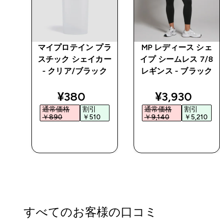
チン
マイプロテイン プラ
MP レディース シェ
 パ
スチック シェイカー
イプ シームレス 7/8
- クリア/ブラック
レギンス - ブラック
ed price
discounted price
discounted 
¥380‎
¥3,930‎
通常価格
割引
通常価格
割引
0‎
￥890‎
￥510‎
￥9,140‎
￥5,210‎
今すぐ購入
今すぐ購入
すべてのお客様の口コミ