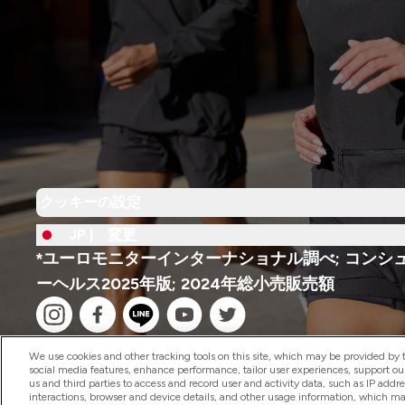
クッキーの設定
JP |
変更
*ユーロモニターインターナショナル調べ; コンシ
ーヘルス2025年版; 2024年総小売販売額
We use cookies and other tracking tools on this site, which may be provided by th
social media features, enhance performance, tailor user experiences, support ou
us and third parties to access and record user and activity data, such as IP addr
interactions, browser and device details, and other usage information, which m
2026 The Hut.com Ltd