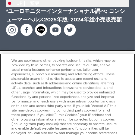
JP |
変更
*ユーロモニターインターナショナル調べ; コンシ
ューマーヘルス2025年版; 2024年総小売販売額
ヘルプ＆ガイド
We use cookies and other tracking tools on this site, which may be
provided by third parties, to operate and secure our site, enable
social media features, enhance performance, tailor user
experiences, support our marketing and advertising efforts. These
also enable us and third parties to access and record user and
商品について
activity data, such as IP addresses and online identifiers, referring
URLs, searches and interactions, browser and device details, and
other usage information, which may be used to provide enhanced
functionality and personalized experiences, analyze and improve
会社概要
performance, and reach users with more relevant content and ads
on this site and across third party sites. If you click “Accept All” this
site may deploy cookies (including third party cookies) for all of
these purposes. If you click “Limit Cookies,” your IP address and
特典＆ポイント
other browsing information may still be collected but only cookies
(including third party cookies) that are necessary to operate, secure
and enable default website features and functionalities will be
deployed. You can also review and manage your cookie preferences