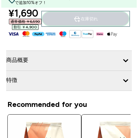
で追加10%オフ！
discounted price
¥1,690‎
在庫切れ
通常価格 ￥6,590‎
割引 ￥4,900‎
商品概要
特徴
Recommended for you