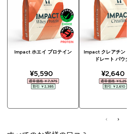
Impact ホエイ プロテイン
Impact クレアチン 
ドレート パウダ
discounted price
discounte
¥5,590‎
¥2,640‎
通常価格 ￥7,975‎
通常価格 ￥5,250‎
割引 ￥2,385‎
割引 ￥2,610‎
今すぐ購入
今すぐ購入