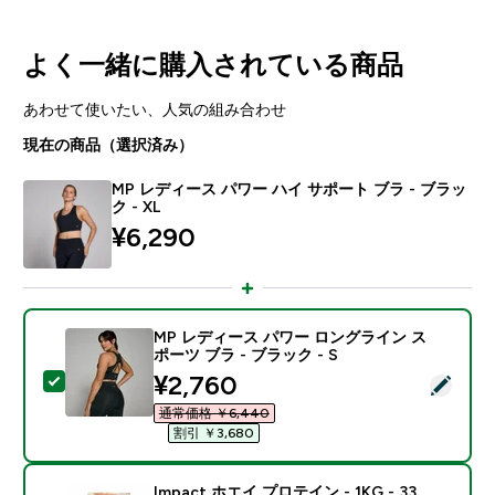
よく一緒に購入されている商品
あわせて使いたい、人気の組み合わせ
現在の商品（選択済み）
MP レディース パワー ハイ サポート ブラ - ブラッ
ク - XL
¥6,290‎
MP レディース パワー ロングライン ス
ポーツ ブラ - ブラック - S
discounted price
¥2,760‎
この商品を選択 - MP レディース パワー ロングライン ス
通常価格 ￥6,440‎
割引 ￥3,680‎
Impact ホエイ プロテイン - 1KG - 33