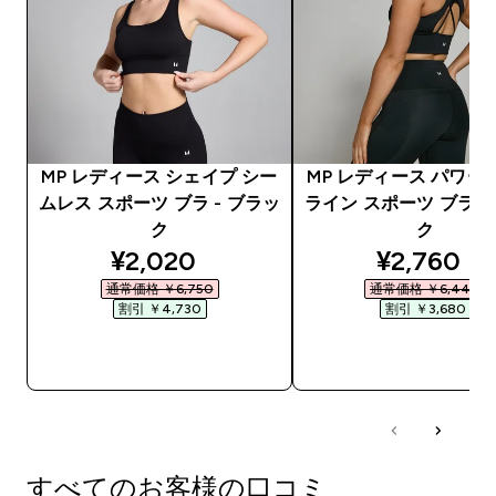
MP レディース シェイプ シー
MP レディース パワー
ムレス スポーツ ブラ - ブラッ
ライン スポーツ ブラ -
ク
ク
discounted price
discounte
¥2,020‎
¥2,760‎
通常価格 ￥6,750‎
通常価格 ￥6,440‎
割引 ￥4,730‎
割引 ￥3,680‎
今すぐ購入
今すぐ購入
すべてのお客様の口コミ