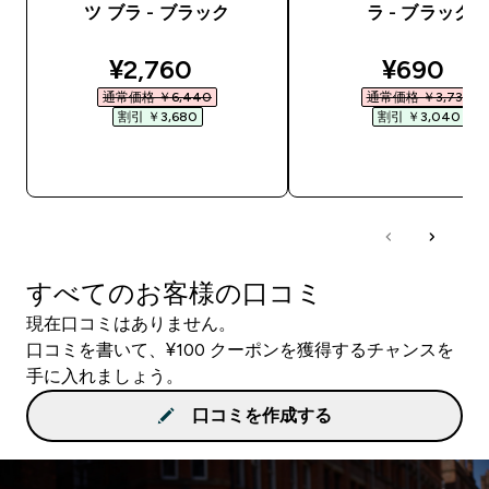
ツ ブラ - ブラック
ラ - ブラック
discounted price
discount
¥2,760‎
¥690‎
通常価格 ￥6,440‎
通常価格 ￥3,730‎
割引 ￥3,680‎
割引 ￥3,040‎
今すぐ購入
今すぐ購入
すべてのお客様の口コミ
現在口コミはありません。
口コミを書いて、¥100 クーポンを獲得するチャンスを
手に入れましょう。
口コミを作成する