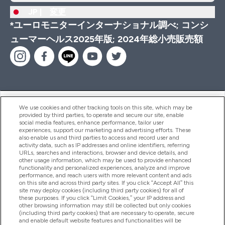
JP |
変更
*ユーロモニターインターナショナル調べ; コンシ
ューマーヘルス2025年版; 2024年総小売販売額
ヘルプ＆ガイド
We use cookies and other tracking tools on this site, which may be
provided by third parties, to operate and secure our site, enable
social media features, enhance performance, tailor user
experiences, support our marketing and advertising efforts. These
also enable us and third parties to access and record user and
商品について
activity data, such as IP addresses and online identifiers, referring
URLs, searches and interactions, browser and device details, and
other usage information, which may be used to provide enhanced
functionality and personalized experiences, analyze and improve
会社概要
performance, and reach users with more relevant content and ads
on this site and across third party sites. If you click “Accept All” this
site may deploy cookies (including third party cookies) for all of
these purposes. If you click “Limit Cookies,” your IP address and
特典＆ポイント
other browsing information may still be collected but only cookies
(including third party cookies) that are necessary to operate, secure
and enable default website features and functionalities will be