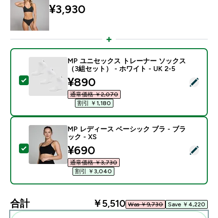
¥3,930‎
MP ユニセックス トレーナー ソックス
（3組セット） - ホワイト - UK 2-5
discounted price
¥890‎
この商品を選択 - MP ユニセックス トレーナー ソックス（
通常価格 ￥2,070‎
割引 ￥1,180‎
MP レディース ベーシック ブラ - ブラ
ック - XS
discounted price
¥690‎
この商品を選択 - MP レディース ベーシック ブラ - ブラ
通常価格 ￥3,730‎
割引 ￥3,040‎
合計
￥5,510‎
Was ￥9,730‎
Save ￥4,220‎