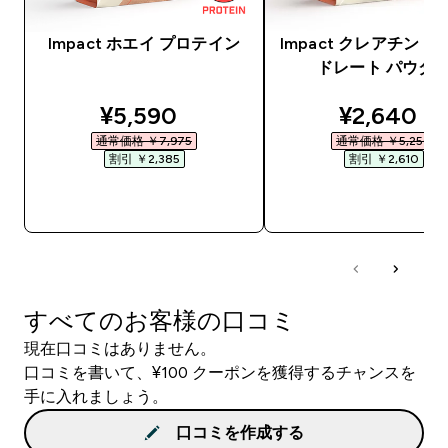
Impact ホエイ プロテイン
Impact クレアチン 
ドレート パウダ
discounted price
discounte
¥5,590‎
¥2,640‎
通常価格 ￥7,975‎
通常価格 ￥5,250‎
割引 ￥2,385‎
割引 ￥2,610‎
今すぐ購入
今すぐ購入
すべてのお客様の口コミ
現在口コミはありません。
口コミを書いて、¥100 クーポンを獲得するチャンスを
手に入れましょう。
口コミを作成する