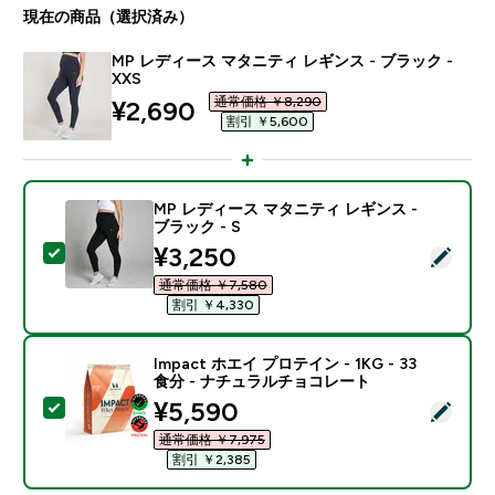
現在の商品（選択済み）
MP レディース マタニティ レギンス - ブラック -
XXS
通常価格 ￥8,290‎
discounted price
¥2,690‎
割引 ￥5,600‎
MP レディース マタニティ レギンス -
ブラック - S
discounted price
¥3,250‎
この商品を選択 - MP レディース マタニティ レギンス -
通常価格 ￥7,580‎
割引 ￥4,330‎
Impact ホエイ プロテイン - 1KG - 33
食分 - ナチュラルチョコレート
discounted price
¥5,590‎
この商品を選択 - Impact ホエイ プロテイン - 1KG 
通常価格 ￥7,975‎
割引 ￥2,385‎