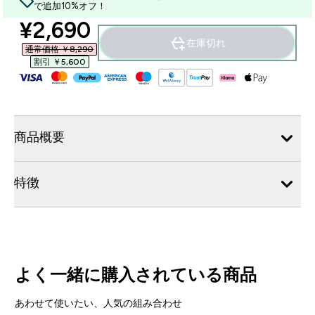
で追加10%オフ！
discounted price
¥2,690‎
在庫切れ
通常価格 ￥8,290‎
割引 ￥5,600‎
商品概要
特徴
よく一緒に購入されている商品
あわせて使いたい、人気の組み合わせ