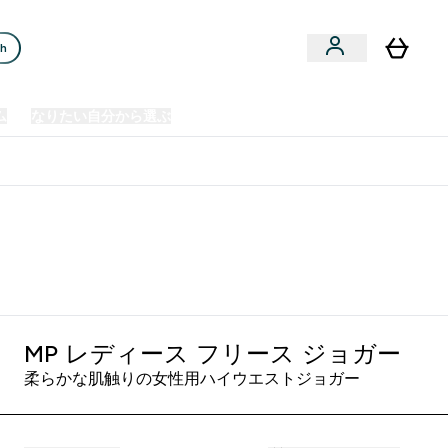
ch
ム
なりたい自分から選ぶ
クリアランスセール
日本製造商品
u
Enter プレミアム submenu
Enter なりたい自分から選ぶ submenu
En
⌄
⌄
⌄
欧州スポーツ栄養No.1ブランド*
MP レディース フリース ジョガー
柔らかな肌触りの女性用ハイウエストジョガー