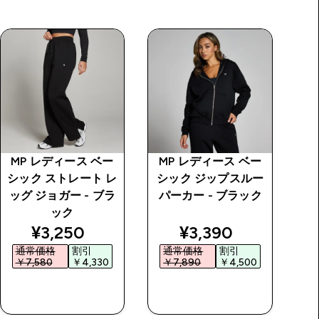
MP レディース ベー
MP レディース ベー
M
シック ストレート レ
シック ジップスルー
シ
ッグ ジョガー - ブラ
パーカー - ブラック
ィ
ック
price
discounted price
discounted price
¥3,250‎
¥3,390‎
通常価格
割引
通常価格
割引
￥7,580‎
￥4,330‎
￥7,890‎
￥4,500‎
￥
今すぐ購入
今すぐ購入