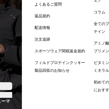
ェア
よくあるご質問
コラム
返品規約
全ての
配送情報
テイン
注文追跡
アミノ
スポーツウェア関税返金規約
プリメ
フィルドプロテインクッキー
ビタミ
製品回収のお知らせ
ミネラ
初めて
におす
ューマ