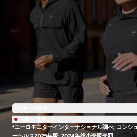
クッキーの設定
JP |
変更
*ユーロモニターインターナショナル調べ; コンシ
ーヘルス2025年版; 2024年総小売販売額