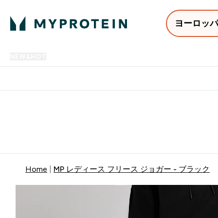
ヨーロッ
NEW&HOT
プロテイン
アミノ酸
サプリメント
プロテ
Enter NEW&HOT submenu
Enter プロテイン submenu
Enter アミノ酸 submenu
Enter サ
⌄
⌄
⌄
⌄
12,000円以上購入で送料無
Home
MP レディース フリース ジョガー - ブラック