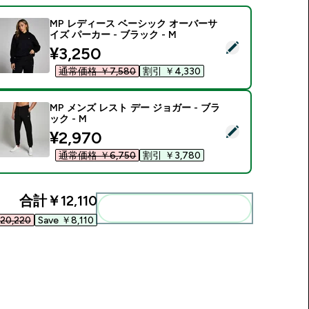
MP レディース ベーシック オーバーサ
イズ パーカー - ブラック - M
この商品を選択 - MP レディース ベーシック オーバーサイズ パー
discounted price
¥3,250‎
通常価格 ￥7,580‎
割引 ￥4,330‎
MP メンズ レスト デー ジョガー - ブラ
ック - M
この商品を選択 - MP メンズ レスト デー ジョガー - ブラック - 
discounted price
¥2,970‎
通常価格 ￥6,750‎
割引 ￥3,780‎
合計
￥12,110‎
まとめてカートに入れる
0,220‎
Save ￥8,110‎