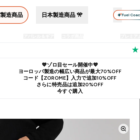
パ製造商品
日本製造商品 🎌
Fuel Coa
イン食品
アパレル＆ギア
コラボ商品
セット商品
プレミア
プリメント submenu
Enter プロテイン食品 submenu
Enter アパレル＆ギア submenu
Enter コラボ商品 submen
⌄
⌄
⌄
料
公式LINE追加で最新お得情報をゲット
公式アプリはこちら
💙ゾロ目セール開催中💙
ヨーロッパ製造の幅広い商品が最大70%OFF
コード【ZOROME】入力で追加10%OFF
さらに特売品は追加20%OFF
今すぐ購入