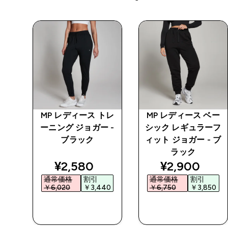
ベー
MP レディース トレ
MP レディース ベー
 ラ
ーニング ジョガー -
シック レギュラーフ
ル
ブラック
ィット ジョガー - ブ
ラック
ed price
discounted price
discounted 
¥2,580‎
¥2,900‎
通常価格
割引
通常価格
割引
0‎
￥6,020‎
￥3,440‎
￥6,750‎
￥3,850‎
今すぐ購入
今すぐ購入