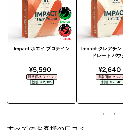
Impact ホエイ プロテイン
Impact クレアチン 
ドレート パウダ
discounted price
discounte
¥5,590‎
¥2,640‎
通常価格 ￥7,975‎
通常価格 ￥5,250‎
割引 ￥2,385‎
割引 ￥2,610‎
今すぐ購入
今すぐ購入
すべてのお客様の口コミ