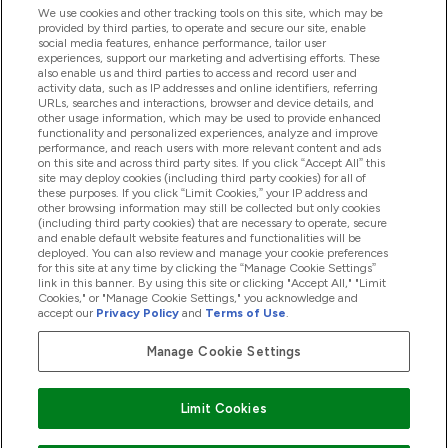
ヘルプ＆ガイド
We use cookies and other tracking tools on this site, which may be
provided by third parties, to operate and secure our site, enable
social media features, enhance performance, tailor user
experiences, support our marketing and advertising efforts. These
also enable us and third parties to access and record user and
商品について
activity data, such as IP addresses and online identifiers, referring
URLs, searches and interactions, browser and device details, and
other usage information, which may be used to provide enhanced
functionality and personalized experiences, analyze and improve
会社概要
performance, and reach users with more relevant content and ads
on this site and across third party sites. If you click “Accept All” this
site may deploy cookies (including third party cookies) for all of
these purposes. If you click “Limit Cookies,” your IP address and
特典＆ポイント
other browsing information may still be collected but only cookies
(including third party cookies) that are necessary to operate, secure
and enable default website features and functionalities will be
deployed. You can also review and manage your cookie preferences
for this site at any time by clicking the “Manage Cookie Settings”
2026 The Hut.com Ltd
link in this banner. By using this site or clicking "Accept All," "Limit
Cookies," or "Manage Cookie Settings," you acknowledge and
accept our
Privacy Policy
and
Terms of Use
.
Manage Cookie Settings
Pay with
Limit Cookies