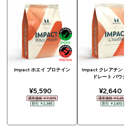
Impact ホエイ プロテイン
Impact クレアチン 
ドレート パウダ
discounted price
discounte
¥5,590‎
¥2,640‎
通常価格 ￥7,975‎
通常価格 ￥5,250‎
割引 ￥2,385‎
割引 ￥2,610‎
今すぐ購入
今すぐ購入