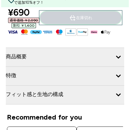
で追加10%オフ！
discounted price
¥690‎
在庫切れ
通常価格 ￥2,090‎
割引 ￥1,400‎
商品概要
特徴
フィット感と生地の構成
Recommended for you