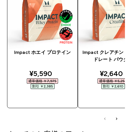
Impact ホエイ プロテイン
Impact クレアチン 
ドレート パウダ
discounted price
discounte
¥5,590‎
¥2,640‎
通常価格 ￥7,975‎
通常価格 ￥5,250‎
割引 ￥2,385‎
割引 ￥2,610‎
今すぐ購入
今すぐ購入