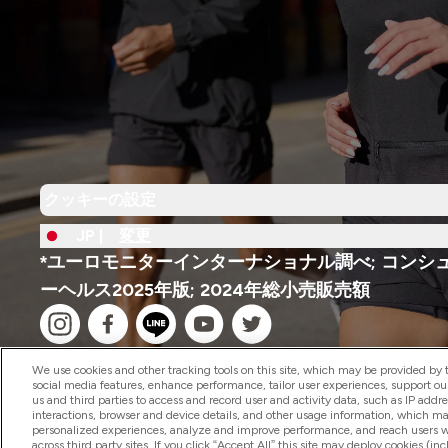
クッキーの設定
JP |
変更
*ユーロモニターインターナショナル調べ; コンシ
ーヘルス2025年版; 2024年総小売販売額
We use cookies and other tracking tools on this site, which may be provided by th
social media features, enhance performance, tailor user experiences, support ou
us and third parties to access and record user and activity data, such as IP addr
interactions, browser and device details, and other usage information, which m
2026 The Hut.com Ltd
personalized experiences, analyze and improve performance, and reach users wi
across third party sites. If you click “Accept All” this site may deploy cookies (inc