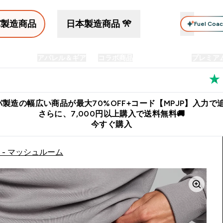
パ製造商品
日本製造商品 🎌
Fuel Coa
イン食品
アパレル＆ギア
コラボ商品
セット商品
プレミア
プリメント submenu
Enter プロテイン食品 submenu
Enter アパレル＆ギア submenu
Enter コラボ商品 submen
⌄
⌄
⌄
料
公式LINE追加で最新お得情報をゲット
公式アプリはこちら
製造の幅広い商品が最大70%OFF+コード【MPJP】入力で追
さらに、7,000円以上購入で送料無料🚚
今すぐ購入
 - マッシュルーム