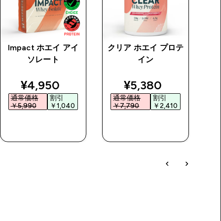
Impact ホエイ アイ
クリア ホエイ プロテ
M
ソレート
イン
ー
price
discounted price
discounted price
¥4,950‎
¥5,380‎
通常価格
割引
通常価格
割引
￥5,990‎
￥1,040‎
￥7,790‎
￥2,410‎
￥
今すぐ購入
今すぐ購入