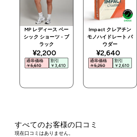
プロ
MP レディース ベー
Impact クレアチン
シック ショーツ - ブ
モノハイドレート パ
ラック
ウダー
ed price
discounted price
discounted 
¥2,200‎
¥2,640‎
通常価格
割引
通常価格
割引
5‎
￥5,610‎
￥3,410‎
￥5,250‎
￥2,610‎
今すぐ購入
今すぐ購入
すべてのお客様の口コミ
現在口コミはありません。