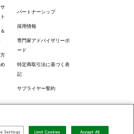
酸サ
パートナーシップ
ント
採用情報
ン＆
ル
専門家アドバイザリーボ
ード
の方
すめ
特定商取引法に基づく表
記
サプライヤー誓約
e Settings
Limit Cookies
Accept All