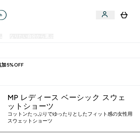
ch
ム
なりたい自分から選ぶ
クリアランスセール
日本製造商品
u
Enter プレミアム submenu
Enter なりたい自分から選ぶ submenu
En
⌄
⌄
⌄
欧州スポーツ栄養No.1ブランド*
加5%OFF
MP レディース ベーシック スウェ
ットショーツ
コットンたっぷりでゆったりとしたフィット感の女性用
スウェットショーツ