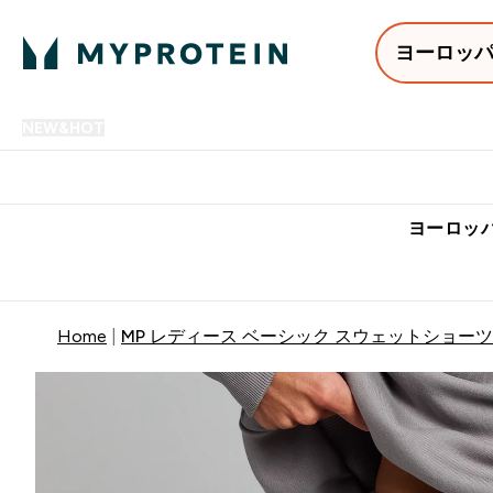
ヨーロッ
NEW&HOT
プロテイン
アミノ酸
サプリメント
プロテ
Enter NEW&HOT submenu
Enter プロテイン submenu
Enter アミノ酸 submenu
Enter サ
⌄
⌄
⌄
⌄
7,000円以上購入で送料無
ヨーロッパ
Home
MP レディース ベーシック スウェットショーツ