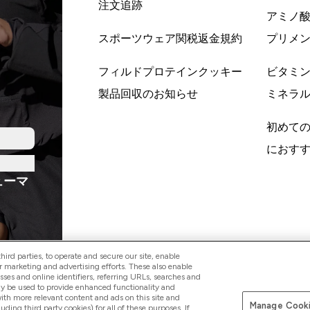
注文追跡
アミノ
スポーツウェア関税返金規約
プリメ
フィルドプロテインクッキー
ビタミ
製品回収のお知らせ
ミネラ
初めて
におす
ューマ
ird parties, to operate and secure our site, enable
r marketing and advertising efforts. These also enable
esses and online identifiers, referring URLs, searches and
ay be used to provide enhanced functionality and
Pay with
th more relevant content and ads on this site and
Manage Cooki
luding third party cookies) for all of these purposes. If