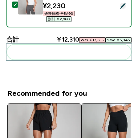
discounted price
¥2,230‎
この商品を選択 - MP レディース テンポ ベスト - ホワイ
通常価格 ￥5,190‎
割引 ￥2,960‎
合計
￥12,310‎
Was ￥17,655‎
Save ￥5,345‎
まとめてカートに入れる
Recommended for you