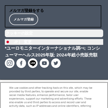
メルマガ登録をする
メルマガ登録
クッキーの設定
JP |
変更
*ユーロモニターインターナショナル調べ; コンシ
ューマーヘルス2025年版; 2024年総小売販売額
ヘルプ＆ガイド
We use cookies and other tracking tools on this site, which may be
provided by third parties, to operate and secure our site, enable
social media features, enhance performance, tailor user
experiences, support our marketing and advertising efforts. These
also enable us and third parties to access and record user and
商品について
activity data, such as IP addresses and online identifiers, referring