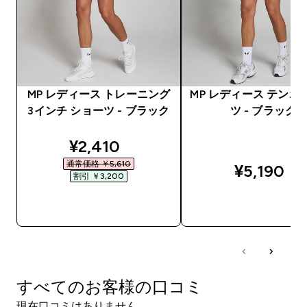
MP レディース トレーニング
MP レディース テンポ
3インチ ショーツ - ブラック
ツ - ブラック
discounted price
¥2,410‎
通常価格 ￥5,610‎
¥5,190‎
割引 ￥3,200‎
今すぐ購入
今すぐ購入
すべてのお客様の口コミ
現在口コミはありません。