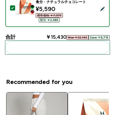
食分 - ナチュラルチョコレート
discounted price
¥5,590‎
この商品を選択 - Impact ホエイ プロテイン - 1KG 
通常価格 ￥7,975‎
割引 ￥2,385‎
合計
￥15,430‎
Was ￥22,145‎
Save ￥6,715‎
まとめてカートに入れる
Recommended for you