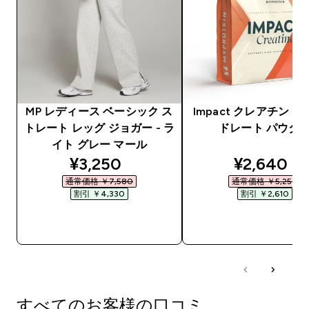
MP レディース ベーシック ス
Impact クレアチン 
トレート レッグ ジョガー - ラ
ドレート パウダ
イト グレー マール
discounted price
discounte
¥3,250‎
¥2,640‎
通常価格 ￥7,580‎
通常価格 ￥5,250‎
割引 ￥4,330‎
割引 ￥2,610‎
今すぐ購入
今すぐ購入
すべてのお客様の口コミ