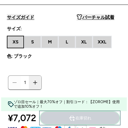
サイズガイド
バーチャル試着
サイズ:
XS
S
M
L
XL
XXL
色: ブラック
ゾロ目セール｜最大70%オフ｜割引コード：【ZOROME】使用
で追加10%オフ！
¥7,072‎
在庫切れ