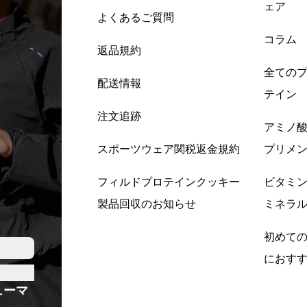
ェア
よくあるご質問
コラム
返品規約
全ての
配送情報
テイン
注文追跡
アミノ
スポーツウェア関税返金規約
プリメ
フィルドプロテインクッキー
ビタミ
製品回収のお知らせ
ミネラ
初めて
におす
ューマ