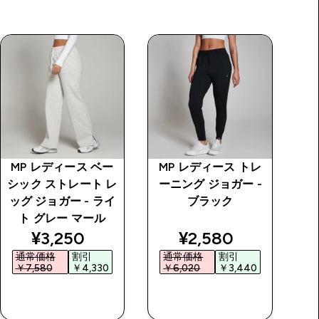
MP レディース ベー
MP レディース トレ
I
シック ストレート レ
ーニング ジョガー -
ッグ ジョガー - ライ
ブラック
ト グレー マール
price
discounted price
discounted price
¥3,250‎
¥2,580‎
通常価格
割引
通常価格
割引
￥7,580‎
￥4,330‎
￥6,020‎
￥3,440‎
￥
今すぐ購入
今すぐ購入