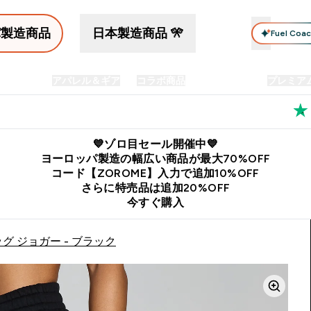
パ製造商品
日本製造商品 🎌
Fuel Coa
イン食品
アパレル＆ギア
コラボ商品
セット商品
プレミア
プリメント submenu
Enter プロテイン食品 submenu
Enter アパレル＆ギア submenu
Enter コラボ商品 submen
⌄
⌄
⌄
料
公式LINE追加で最新お得情報をゲット
公式アプリはこちら
💙ゾロ目セール開催中💙
ヨーロッパ製造の幅広い商品が最大70%OFF
コード【ZOROME】入力で追加10%OFF
さらに特売品は追加20%OFF
今すぐ購入
グ ジョガー - ブラック