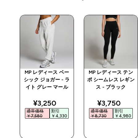
ベー
MP レディース ベー
MP レディース テン
ルー
シック ジョガー - ラ
ポ シームレス レギン
ック
イト グレー マール
ス - ブラック
ed price
discounted price
discounted 
¥3,250‎
¥3,750‎
通常価格
割引
通常価格
割引
0‎
￥7,580‎
￥4,330‎
￥8,730‎
￥4,980‎
今すぐ購入
今すぐ購入