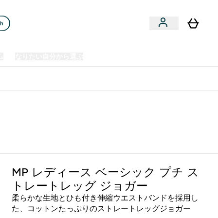
ch
ム
なりたい自分から選ぶ
クリアランスセール
日本製造商品
u
Enter プレミアム submenu
Enter なりたい自分から選ぶ submenu
En
⌄
⌄
⌄
欧州スポーツ栄養No.1ブランド*
MP レディース ベーシック プチ ス
トレートレッグ ジョガー
柔らかな生地とひも付き伸縮ウエストバンドを採用し
た、コットンたっぷりのストレートレッグジョガー