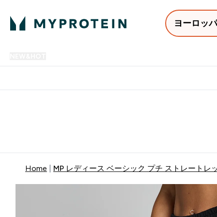
ヨーロッ
NEW&HOT
プロテイン
アミノ酸
サプリメント
プロテ
Enter NEW&HOT submenu
Enter プロテイン submenu
Enter アミノ酸 submenu
Enter サ
⌄
⌄
⌄
⌄
12,000円以上購入で送料無
Home
MP レディース ベーシック プチ ストレートレッ