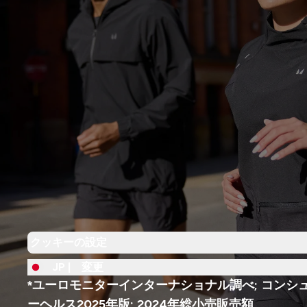
クッキーの設定
JP |
変更
*ユーロモニターインターナショナル調べ; コンシ
ーヘルス2025年版; 2024年総小売販売額