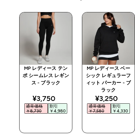
ベー
MP レディース テン
MP レディース ベー
サイ
ポ シームレス レギン
シック レギュラーフ
イト
ス - ブラック
ィット パーカー - ブ
ラック
ed price
discounted price
discounted 
¥3,750‎
¥3,250‎
通常価格
割引
通常価格
割引
0‎
￥8,730‎
￥4,980‎
￥7,580‎
￥4,330‎
今すぐ購入
今すぐ購入