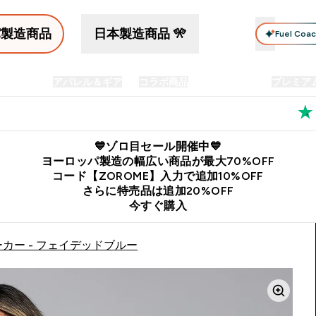
パ製造商品
日本製造商品 🎌
Fuel Coa
イン食品
アパレル＆ギア
コラボ商品
セット商品
プレミア
プリメント submenu
Enter プロテイン食品 submenu
Enter アパレル＆ギア submenu
Enter コラボ商品 submen
⌄
⌄
⌄
料
公式LINE追加で最新お得情報をゲット
公式アプリはこちら
💙ゾロ目セール開催中💙
ヨーロッパ製造の幅広い商品が最大70%OFF
コード【ZOROME】入力で追加10%OFF
さらに特売品は追加20%OFF
今すぐ購入
ーカー - フェイデッドブルー