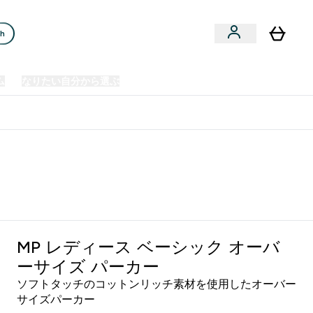
ch
ム
なりたい自分から選ぶ
クリアランスセール
日本製造商品
u
Enter プレミアム submenu
Enter なりたい自分から選ぶ submenu
En
⌄
⌄
⌄
欧州スポーツ栄養No.1ブランド*
MP レディース ベーシック オーバ
ーサイズ パーカー
ソフトタッチのコットンリッチ素材を使用したオーバー
サイズパーカー