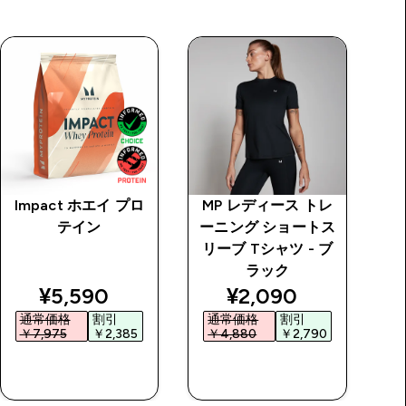
Impact ホエイ プロ
MP レディース トレ
M
テイン
ーニング ショートス
シ
リーブ Tシャツ - ブ
イ
ラック
price
discounted price
discounted price
¥5,590‎
¥2,090‎
通常価格
割引
通常価格
割引
￥7,975‎
￥2,385‎
￥4,880‎
￥2,790‎
￥
今すぐ購入
今すぐ購入