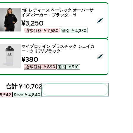
MP レディース ベーシック オーバーサ
イズ パーカー - ブラック - M
この商品を選択 - MP レディース ベーシック オーバーサイズ パー
discounted price
¥3,250‎
通常価格 ￥7,580‎
割引 ￥4,330‎
マイプロテイン プラスチック シェイカ
ー - クリア/ブラック
この商品を選択 - マイプロテイン プラスチック シェイカー - 
discounted price
¥380‎
通常価格 ￥890‎
割引 ￥510‎
合計
￥10,702‎
まとめてカートに入れる
5,542‎
Save ￥4,840‎