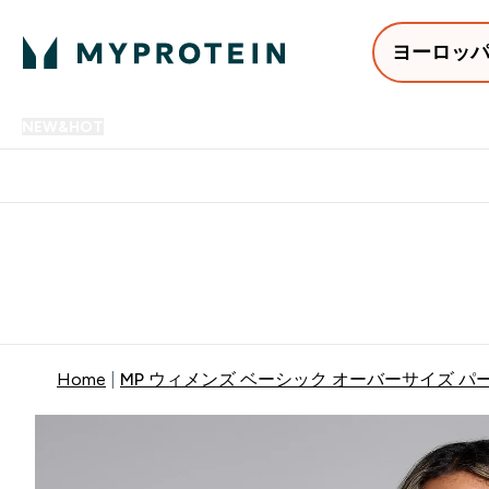
ヨーロッ
NEW&HOT
プロテイン
アミノ酸
サプリメント
プロテ
Enter NEW&HOT submenu
Enter プロテイン submenu
Enter アミノ酸 submenu
Enter サ
⌄
⌄
⌄
⌄
12,000円以上購入で送料無
Home
MP ウィメンズ ベーシック オーバーサイズ パ