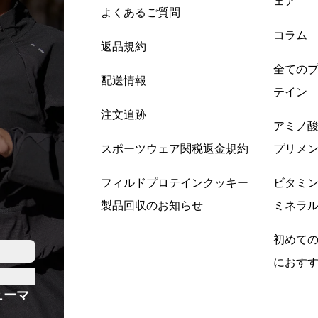
ェア
よくあるご質問
コラム
返品規約
全ての
配送情報
テイン
注文追跡
アミノ
スポーツウェア関税返金規約
プリメ
フィルドプロテインクッキー
ビタミ
製品回収のお知らせ
ミネラ
初めて
におす
ューマ