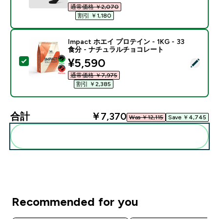
通常価格 ￥2,070‎
割引 ￥1,180‎
Impact ホエイ プロテイン - 1KG - 33
食分 - ナチュラルチョコレート
discounted price
¥5,590‎
この商品を選択 - Impact ホエイ プロテイン - 1KG 
通常価格 ￥7,975‎
割引 ￥2,385‎
合計
￥7,370‎
Was ￥12,115‎
Save ￥4,745‎
まとめてカートに入れる
Recommended for you