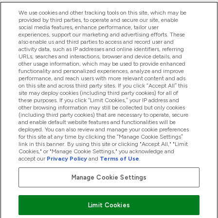
ヘルプ＆ガイド
We use cookies and other tracking tools on this site, which may be
provided by third parties, to operate and secure our site, enable
social media features, enhance performance, tailor user
experiences, support our marketing and advertising efforts. These
also enable us and third parties to access and record user and
商品について
activity data, such as IP addresses and online identifiers, referring
URLs, searches and interactions, browser and device details, and
other usage information, which may be used to provide enhanced
functionality and personalized experiences, analyze and improve
会社概要
performance, and reach users with more relevant content and ads
on this site and across third party sites. If you click “Accept All” this
site may deploy cookies (including third party cookies) for all of
these purposes. If you click “Limit Cookies,” your IP address and
特典＆ポイント
other browsing information may still be collected but only cookies
(including third party cookies) that are necessary to operate, secure
and enable default website features and functionalities will be
deployed. You can also review and manage your cookie preferences
for this site at any time by clicking the “Manage Cookie Settings”
2026 The Hut.com Ltd
link in this banner. By using this site or clicking "Accept All," "Limit
Cookies," or "Manage Cookie Settings," you acknowledge and
accept our
Privacy Policy
and
Terms of Use
.
Manage Cookie Settings
Pay with
Limit Cookies