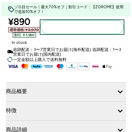
ゾロ目セール｜最大70%オフ｜割引コード：【ZOROME】使用
で追加10%オフ！
discounted price
¥890‎
カートに入れる
通常価格 ￥2,070‎
割引 ￥1,180‎
In stock
追跡配送：3〜7営業日でお届け(海外配送) 追跡配送：1〜3
営業日でお届け(国内配送)
一定金額以上購入で送料無料
商品概要
特徴
商品詳細