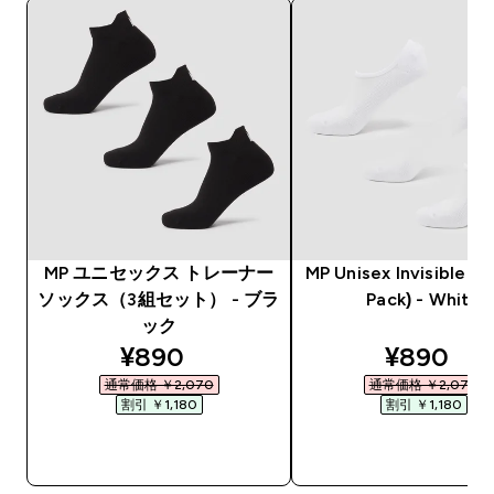
MP ユニセックス トレーナー
MP Unisex Invisible So
ソックス（3組セット） - ブラ
Pack) - White
ック
discounted price
discount
¥890‎
¥890‎
通常価格 ￥2,070‎
通常価格 ￥2,070‎
割引 ￥1,180‎
割引 ￥1,180‎
今すぐ購入
今すぐ購入