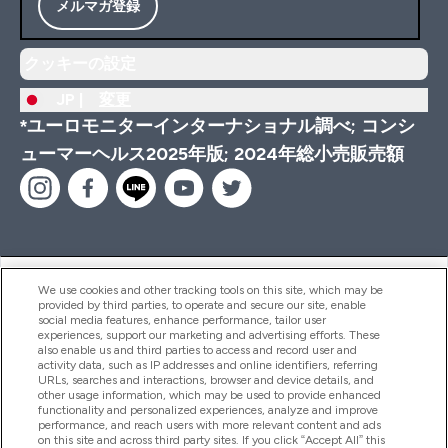
メルマガ登録
クッキーの設定
JP |
変更
*ユーロモニターインターナショナル調べ; コンシ
ューマーヘルス2025年版; 2024年総小売販売額
ヘルプ＆ガイド
We use cookies and other tracking tools on this site, which may be
provided by third parties, to operate and secure our site, enable
social media features, enhance performance, tailor user
experiences, support our marketing and advertising efforts. These
also enable us and third parties to access and record user and
商品について
activity data, such as IP addresses and online identifiers, referring
URLs, searches and interactions, browser and device details, and
other usage information, which may be used to provide enhanced
functionality and personalized experiences, analyze and improve
会社概要
performance, and reach users with more relevant content and ads
on this site and across third party sites. If you click “Accept All” this