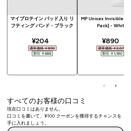
マイプロテイン パッド入り リ
MP Unisex Invisible So
フティング バンド - ブラック
Pack) - White
discounted price
discount
¥204‎
¥890‎
通常価格 ￥890‎
通常価格 ￥2,070‎
割引 ￥686‎
割引 ￥1,180‎
今すぐ購入
今すぐ購入
すべてのお客様の口コミ
現在口コミはありません。
口コミを書いて、¥100 クーポンを獲得するチャンスを
手に入れましょう。