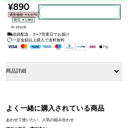
discounted price
¥890‎
カートに入れる
通常価格 ￥2,070‎
割引 ￥1,180‎
In stock
追跡配送：3〜7営業日でお届け
一定金額以上購入で送料無料
商品詳細
よく一緒に購入されている商品
あわせて使いたい、人気の組み合わせ