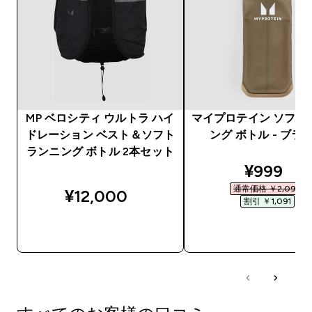
MP ベロシティ ウルトラ ハイ
マイプロテイン ソフト
ドレーション ベスト＆ソフト
ング ボトル - ブラ
ランニング ボトル 2本セット
discount
¥999‎
通常価格 ￥2,090‎
¥12,000‎
割引 ￥1,091‎
今すぐ購入
今すぐ購入