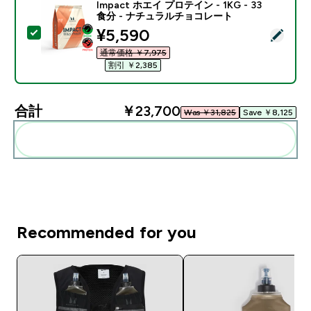
Impact ホエイ プロテイン - 1KG - 33
食分 - ナチュラルチョコレート
discounted price
¥5,590‎
この商品を選択 - Impact ホエイ プロテイン - 1KG 
通常価格 ￥7,975‎
割引 ￥2,385‎
合計
￥23,700‎
Was ￥31,825‎
Save ￥8,125‎
まとめてカートに入れる
Recommended for you