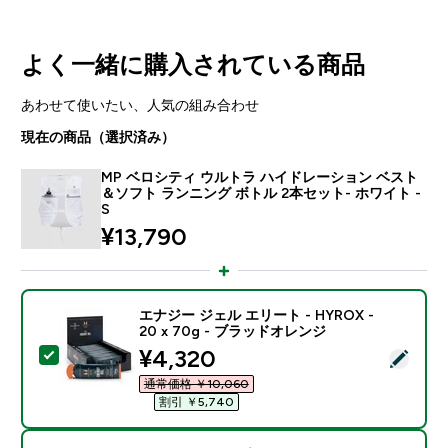
よく一緒に購入されている商品
あわせて使いたい、人気の組み合わせ
現在の商品（選択済み）
MP ベロシティ ウルトラ ハイドレーション ベスト
＆ソフト ランニング ボトル 2本セット- ホワイト -
S
¥13,790‎
エナジー ジェル エリート - HYROX -
20 x 70g - ブラッドオレンジ
discounted price
¥4,320‎
この商品を選択 - エナジー ジェル エリート - HYROX - 
通常価格 ￥10,060‎
割引 ￥5,740‎