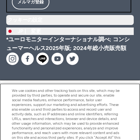
メルマガ登録
クッキーの設定
JP |
変更
*ユーロモニターインターナショナル調べ; コンシ
ューマーヘルス2025年版; 2024年総小売販売額
ヘルプ＆ガイド
We use cookies and other tracking tools on this site, which may be
provided by third parties, to operate and secure our site, enable
social media features, enhance performance, tailor user
experiences, support our marketing and advertising efforts. These
also enable us and third parties to access and record user and
商品について
activity data, such as IP addresses and online identifiers, referring
URLs, searches and interactions, browser and device details, and
other usage information, which may be used to provide enhanced
functionality and personalized experiences, analyze and improve
会社概要
performance, and reach users with more relevant content and ads
on this site and across third party sites. If you click “Accept All” this