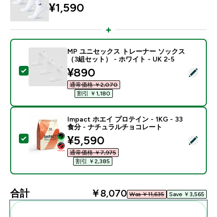
¥1,590‎
MP ユニセックス トレーナー ソックス
（3組セット） - ホワイト - UK 2-5
discounted price
¥890‎
この商品を選択 - MP ユニセックス トレーナー ソックス（
通常価格 ￥2,070‎
割引 ￥1,180‎
Impact ホエイ プロテイン - 1KG - 33
食分 - ナチュラルチョコレート
discounted price
¥5,590‎
この商品を選択 - Impact ホエイ プロテイン - 1KG 
通常価格 ￥7,975‎
割引 ￥2,385‎
合計
￥8,070‎
Was ￥11,635‎
Save ￥3,565‎
まとめてカートに入れる