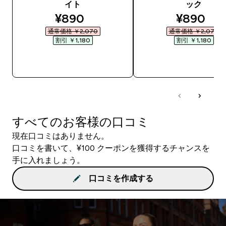
イト
ック
discounted price
discount
¥890‎
¥890‎
通常価格 ￥2,070‎
通常価格 ￥2,070‎
割引 ￥1,180‎
割引 ￥1,180‎
今すぐ購入
今すぐ購入
すべてのお客様の口コミ
現在口コミはありません。
口コミを書いて、¥100 クーポンを獲得するチャンスを
手に入れましょう。
口コミを作成する