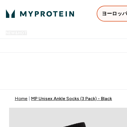
ヨーロッ
NEW&HOT
プロテイン
アミノ酸
サプリメント
プロテ
Enter NEW&HOT submenu
Enter プロテイン submenu
Enter アミノ酸 submenu
Enter サ
⌄
⌄
⌄
⌄
12,000円以上購入で送料無
Home
MP Unisex Ankle Socks (3 Pack) - Black