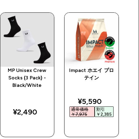
MP Unisex Crew
Impact ホエイ プロ
MP
Socks (3 Pack) -
テイン
Black/White
discounted price
¥5,590‎
通常価格
割引
¥2,490‎
￥7,975‎
￥2,385‎
￥
今すぐ購入
今すぐ購入