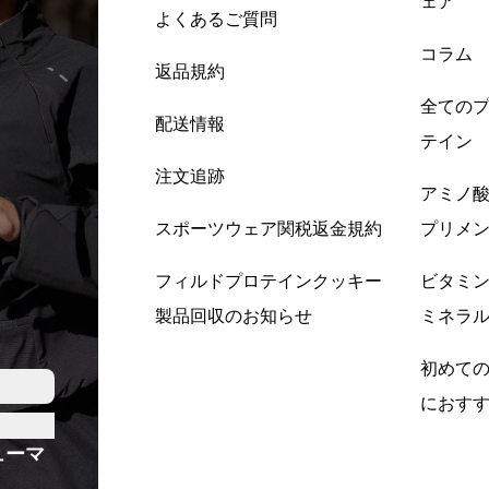
ェア
よくあるご質問
コラム
返品規約
全ての
配送情報
テイン
注文追跡
アミノ
スポーツウェア関税返金規約
プリメ
フィルドプロテインクッキー
ビタミ
製品回収のお知らせ
ミネラ
初めて
におす
ューマ