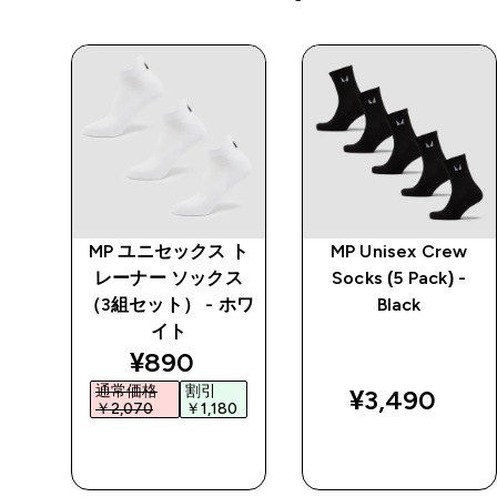
w
MP ユニセックス ト
MP Unisex Crew
-
レーナー ソックス
Socks (5 Pack) -
（3組セット） - ホワ
Black
イト
discounted price
¥890‎
通常価格
割引
¥3,490‎
￥2,070‎
￥1,180‎
今すぐ購入
今すぐ購入