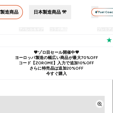
パ製造商品
日本製造商品 🎌
Fuel Coa
イン食品
アパレル＆ギア
コラボ商品
セット商品
プレミア
プリメント submenu
Enter プロテイン食品 submenu
Enter アパレル＆ギア submenu
Enter コラボ商品 submen
⌄
⌄
⌄
料
公式LINE追加で最新お得情報をゲット
公式アプリはこちら
💙ゾロ目セール開催中💙
ヨーロッパ製造の幅広い商品が最大70%OFF
コード【ZOROME】入力で追加10%OFF
さらに特売品は追加20%OFF
今すぐ購入