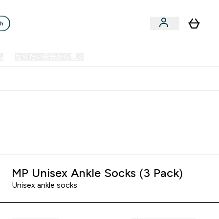
ch
ム
なりたい自分から選ぶ
クリアランスセール
日本製造商品
u
Enter プレミアム submenu
Enter なりたい自分から選ぶ submenu
En
⌄
⌄
⌄
欧州スポーツ栄養No.1ブランド*
MP Unisex Ankle Socks (3 Pack)
Unisex ankle socks