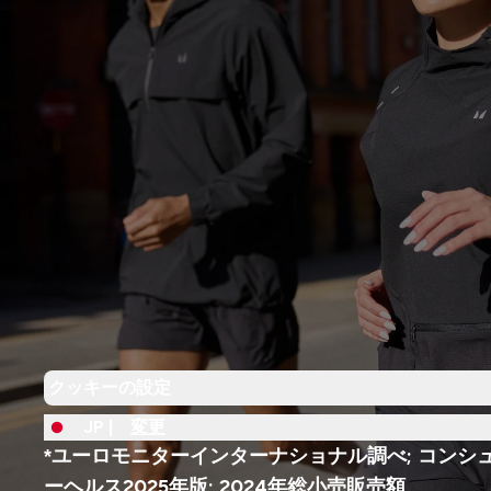
クッキーの設定
JP |
変更
*ユーロモニターインターナショナル調べ; コンシ
ーヘルス2025年版; 2024年総小売販売額