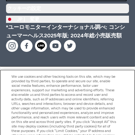
クッキーの設定
JP |
変更
*ユーロモニターインターナショナル調べ; コンシ
ューマーヘルス2025年版; 2024年総小売販売額
ヘルプ＆ガイド
We use cookies and other tracking tools on this site, which may be
provided by third parties, to operate and secure our site, enable
social media features, enhance performance, tailor user
experiences, support our marketing and advertising efforts. These
also enable us and third parties to access and record user and
商品について
activity data, such as IP addresses and online identifiers, referring
URLs, searches and interactions, browser and device details, and
other usage information, which may be used to provide enhanced
functionality and personalized experiences, analyze and improve
会社概要
performance, and reach users with more relevant content and ads
on this site and across third party sites. If you click “Accept All” this
site may deploy cookies (including third party cookies) for all of
these purposes. If you click “Limit Cookies,” your IP address and