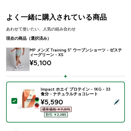
よく一緒に購入されている商品
あわせて使いたい、人気の組み合わせ
現在の商品（選択済み）
MP メンズ Training 5" ウーブンショーツ - ゼステ
ィーグリーン - XS
¥5,100‎
Impact ホエイ プロテイン - 1KG - 33
食分 - ナチュラルチョコレート
discounted price
¥5,590‎
この商品を選択 - Impact ホエイ プロテイン - 1KG 
通常価格 ￥7,975‎
割引 ￥2,385‎