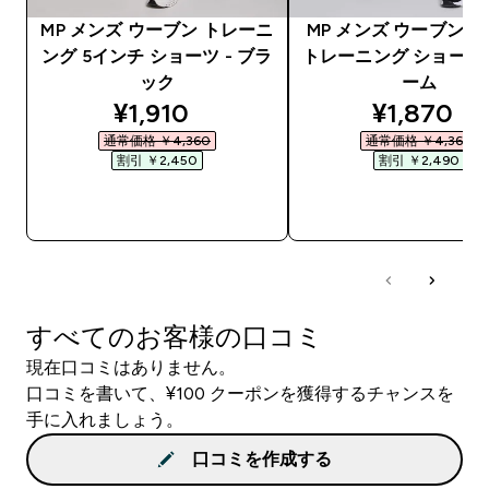
MP メンズ ウーブン トレーニ
MP メンズ ウーブン 
ング 5インチ ショーツ - ブラ
トレーニング ショーツ 
ック
ーム
discounted price
discounte
¥1,910‎
¥1,870‎
通常価格 ￥4,360‎
通常価格 ￥4,360‎
割引 ￥2,450‎
割引 ￥2,490‎
今すぐ購入
今すぐ購入
すべてのお客様の口コミ
現在口コミはありません。
口コミを書いて、¥100 クーポンを獲得するチャンスを
手に入れましょう。
口コミを作成する