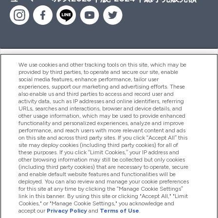
ヘルプ＆ガイド
We use cookies and other tracking tools on this site, which may be
provided by third parties, to operate and secure our site, enable
social media features, enhance performance, tailor user
experiences, support our marketing and advertising efforts. These
also enable us and third parties to access and record user and
商品について
activity data, such as IP addresses and online identifiers, referring
URLs, searches and interactions, browser and device details, and
other usage information, which may be used to provide enhanced
functionality and personalized experiences, analyze and improve
会社概要
performance, and reach users with more relevant content and ads
on this site and across third party sites. If you click “Accept All” this
site may deploy cookies (including third party cookies) for all of
these purposes. If you click “Limit Cookies,” your IP address and
特典＆ポイント
other browsing information may still be collected but only cookies
(including third party cookies) that are necessary to operate, secure
and enable default website features and functionalities will be
deployed. You can also review and manage your cookie preferences
for this site at any time by clicking the “Manage Cookie Settings”
2026 The Hut.com Ltd
link in this banner. By using this site or clicking "Accept All," "Limit
Cookies," or "Manage Cookie Settings," you acknowledge and
accept our
Privacy Policy
and
Terms of Use
.