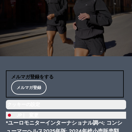
メルマガ登録をする
メルマガ登録
クッキーの設定
JP |
変更
*ユーロモニターインターナショナル調べ; コンシ
ューマーヘルス2025年版; 2024年総小売販売額