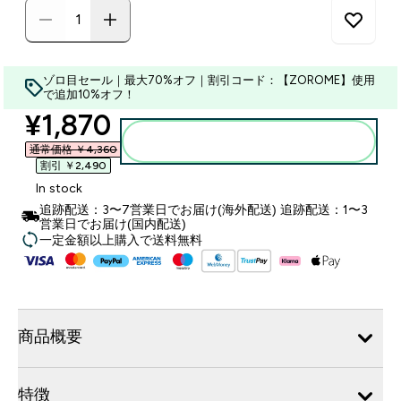
ゾロ目セール｜最大70%オフ｜割引コード：【ZOROME】使用
で追加10%オフ！
discounted price
¥1,870‎
カートに入れる
通常価格 ￥4,360‎
割引 ￥2,490‎
In stock
追跡配送：3〜7営業日でお届け(海外配送) 追跡配送：1〜3
営業日でお届け(国内配送)
一定金額以上購入で送料無料
商品概要
特徴