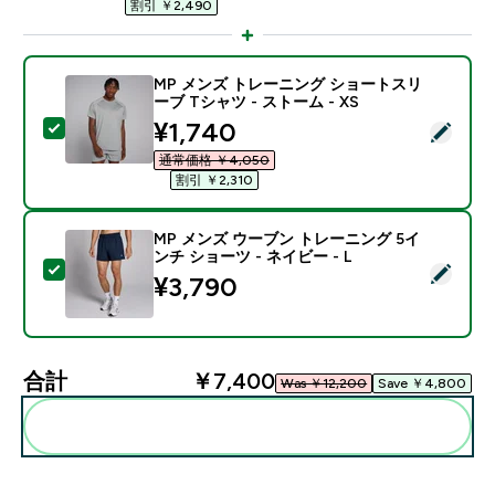
割引 ￥2,490‎
MP メンズ トレーニング ショートスリ
ーブ Tシャツ - ストーム - XS
discounted price
¥1,740‎
この商品を選択 - MP メンズ トレーニング ショートスリー
通常価格 ￥4,050‎
割引 ￥2,310‎
MP メンズ ウーブン トレーニング 5イ
ンチ ショーツ - ネイビー - L
この商品を選択 - MP メンズ ウーブン トレーニング 5イ
¥3,790‎
合計
￥7,400‎
Was ￥12,200‎
Save ￥4,800‎
まとめてカートに入れる