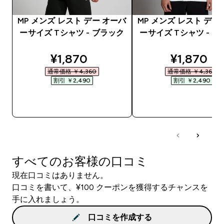
MP メンズ レスト デー オーバ
MP メンズ レスト デー
ーサイズ Tシャツ - ブラック
ーサイズ Tシャツ - 
discounted price
discounte
¥1,870‎
¥1,870‎
通常価格 ￥4,360‎
通常価格 ￥4,360‎
割引 ￥2,490‎
割引 ￥2,490‎
今すぐ購入
今すぐ購入
すべてのお客様の口コミ
現在口コミはありません。
口コミを書いて、¥100 クーポンを獲得するチャンスを
手に入れましょう。
口コミを作成する