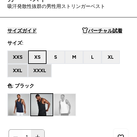
吸汗発散性抜群の男性用ストリンガーベスト
サイズガイド
バーチャル試着
サイズ:
XXS
XS
S
M
L
XL
XXL
XXXL
色: ブラック