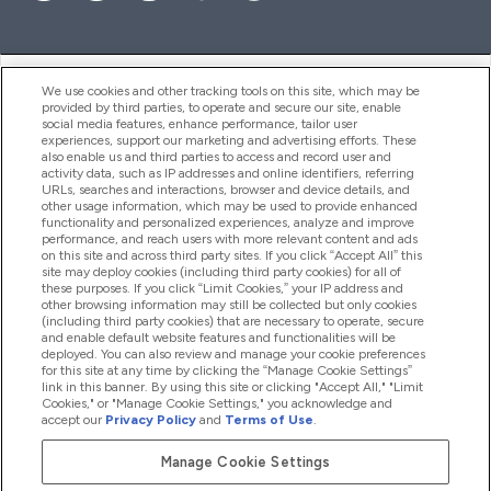
ヘルプ＆ガイド
We use cookies and other tracking tools on this site, which may be
provided by third parties, to operate and secure our site, enable
social media features, enhance performance, tailor user
experiences, support our marketing and advertising efforts. These
also enable us and third parties to access and record user and
商品について
activity data, such as IP addresses and online identifiers, referring
URLs, searches and interactions, browser and device details, and
other usage information, which may be used to provide enhanced
functionality and personalized experiences, analyze and improve
会社概要
performance, and reach users with more relevant content and ads
on this site and across third party sites. If you click “Accept All” this
site may deploy cookies (including third party cookies) for all of
these purposes. If you click “Limit Cookies,” your IP address and
特典＆ポイント
other browsing information may still be collected but only cookies
(including third party cookies) that are necessary to operate, secure
and enable default website features and functionalities will be
deployed. You can also review and manage your cookie preferences
for this site at any time by clicking the “Manage Cookie Settings”
2026 The Hut.com Ltd
link in this banner. By using this site or clicking "Accept All," "Limit
Cookies," or "Manage Cookie Settings," you acknowledge and
accept our
Privacy Policy
and
Terms of Use
.
Manage Cookie Settings