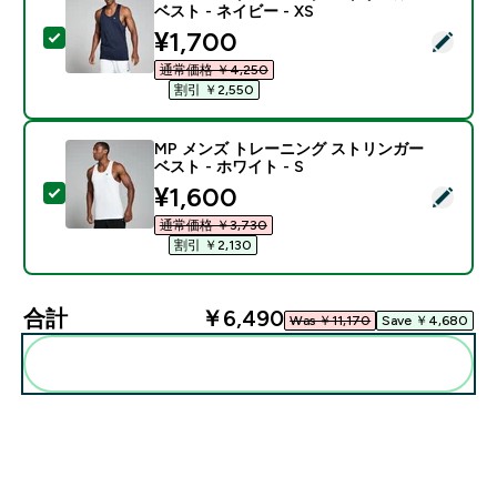
ベスト - ネイビー - XS
discounted price
¥1,700‎
この商品を選択 - MP メンズ トレーニング ストリンガー 
通常価格 ￥4,250‎
割引 ￥2,550‎
MP メンズ トレーニング ストリンガー
ベスト - ホワイト - S
discounted price
¥1,600‎
この商品を選択 - MP メンズ トレーニング ストリンガー 
通常価格 ￥3,730‎
割引 ￥2,130‎
合計
￥6,490‎
Was ￥11,170‎
Save ￥4,680‎
まとめてカートに入れる