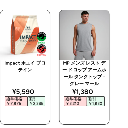
Impact ホエイ プロ
MP メンズ レスト デ
M
テイン
ー ドロップ アームホ
ラ
ール タンクトップ -
ー
グレー マール
price
discounted price
discounted price
¥5,590‎
¥1,380‎
通常価格
割引
通常価格
割引
￥7,975‎
￥2,385‎
￥3,210‎
￥1,830‎
今すぐ購入
今すぐ購入