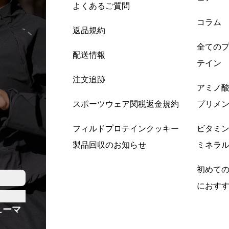
よくあるご質問
コラム
返品規約
全ての
配送情報
テイン
注文追跡
アミノ
スポーツウェア関税返金規約
プリメ
フィルドプロテインクッキー
ビタミ
製品回収のお知らせ
ミネラ
初めて
におす
ューマ