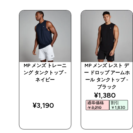
ーニ
MP メンズ トレーニ
MP メンズ レスト デ
 -
ング タンクトップ -
ー ドロップ アームホ
ネイビー
ール タンクトップ -
ブラック
discounted 
¥1,380‎
通常価格
割引
¥3,190‎
￥3,210‎
￥1,830‎
今すぐ購入
今すぐ購入