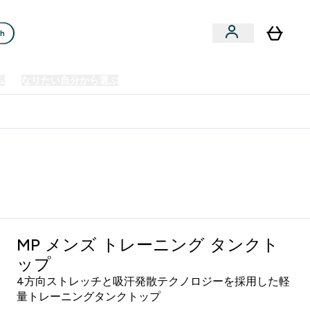
ch
ム
なりたい自分から選ぶ
クリアランスセール
日本製造商品
u
Enter プレミアム submenu
Enter なりたい自分から選ぶ submenu
En
⌄
⌄
⌄
欧州スポーツ栄養No.1ブランド*
MP メンズ トレーニング タンクト
ップ
4方向ストレッチと吸汗発散テクノロジーを採用した軽
量トレーニングタンクトップ