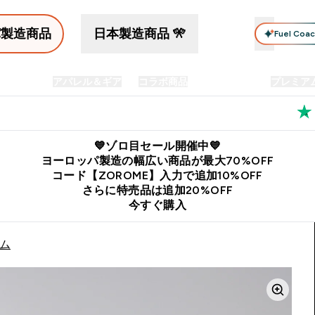
パ製造商品
日本製造商品 🎌
Fuel Coa
イン食品
アパレル＆ギア
コラボ商品
セット商品
プレミア
プリメント submenu
Enter プロテイン食品 submenu
Enter アパレル＆ギア submenu
Enter コラボ商品 submen
⌄
⌄
⌄
料
公式LINE追加で最新お得情報をゲット
公式アプリはこちら
💙ゾロ目セール開催中💙
ヨーロッパ製造の幅広い商品が最大70%OFF
コード【ZOROME】入力で追加10%OFF
さらに特売品は追加20%OFF
今すぐ購入
ーム