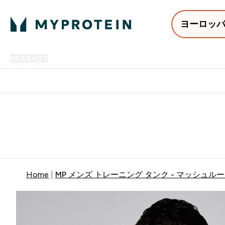
ヨーロッ
NEW&HOT
プロテイン
アミノ酸
サプリメント
プロテ
Enter NEW&HOT submenu
Enter プロテイン submenu
Enter アミノ酸 submenu
Enter サ
⌄
⌄
⌄
⌄
12,000円以上購入で送料無
Home
MP メンズ トレーニング タンク - マッシュル