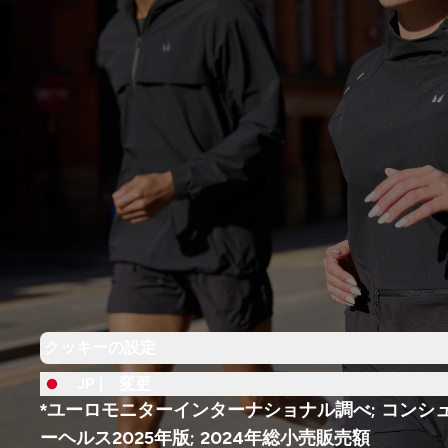
クッキーの設定
JP |
変更
*ユーロモニターインターナショナル調べ; コンシ
ーヘルス2025年版; 2024年総小売販売額