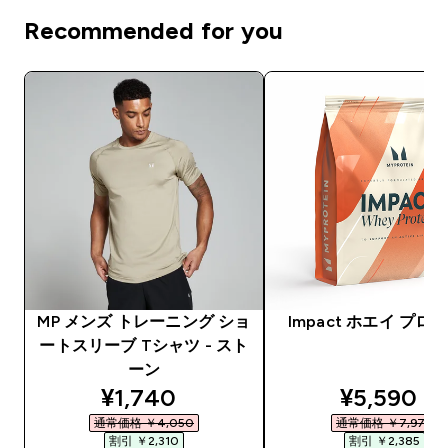
Recommended for you
MP メンズ トレーニング ショ
Impact ホエイ プロ
ートスリーブ Tシャツ - スト
ーン
discounted price
discounte
¥1,740‎
¥5,590‎
通常価格 ￥4,050‎
通常価格 ￥7,975‎
割引 ￥2,310‎
割引 ￥2,385‎