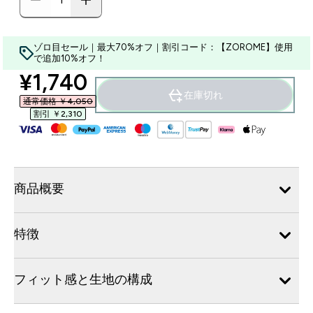
ゾロ目セール｜最大70%オフ｜割引コード：【ZOROME】使用
で追加10%オフ！
discounted price
¥1,740‎
在庫切れ
通常価格 ￥4,050‎
割引 ￥2,310‎
商品概要
特徴
フィット感と生地の構成