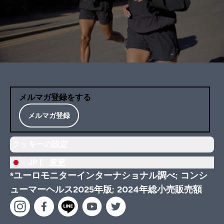
メルマガ登録をする
メルマガ登録
クッキーの設定
JP |
変更
*ユーロモニターインターナショナル調べ; コンシ
ューマーヘルス2025年版; 2024年総小売販売額