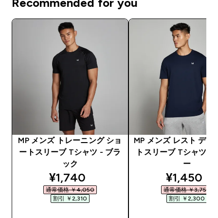
Recommended for you
MP メンズ トレーニング ショ
MP メンズ レスト デー
ートスリーブ Tシャツ - ブラ
トスリーブ Tシャツ -
ック
ー
discounted price
discounte
¥1,740‎
¥1,450‎
通常価格 ￥4,050‎
通常価格 ￥3,750‎
割引 ￥2,310‎
割引 ￥2,300‎