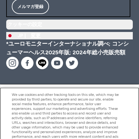
メルマガ登録
クッキーの設定
JP |
変更
*ユーロモニターインターナショナル調べ; コンシ
ューマーヘルス2025年版; 2024年総小売販売額
ヘルプ＆ガイド
We use cookies and other tracking tools on this site, which may be
provided by third parties, to operate and secure our site, enable
social media features, enhance performance, tailor user
experiences, support our marketing and advertising efforts. These
also enable us and third parties to access and record user and
商品について
activity data, such as IP addresses and online identifiers, referring
URLs, searches and interactions, browser and device details, and
other usage information, which may be used to provide enhanced
functionality and personalized experiences, analyze and improve
会社概要
performance, and reach users with more relevant content and ads