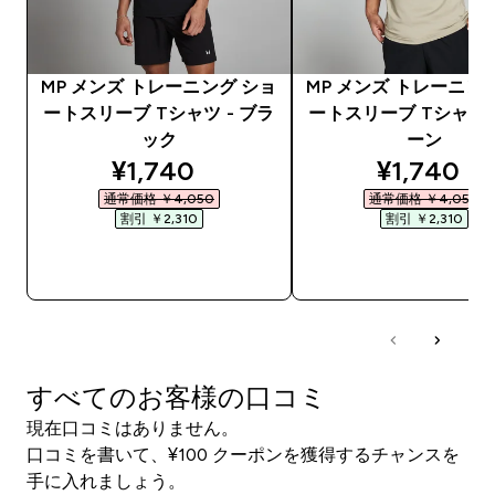
MP メンズ トレーニング ショ
MP メンズ トレーニン
ートスリーブ Tシャツ - ブラ
ートスリーブ Tシャツ 
ック
ーン
discounted price
discounte
¥1,740‎
¥1,740‎
通常価格 ￥4,050‎
通常価格 ￥4,050‎
割引 ￥2,310‎
割引 ￥2,310‎
今すぐ購入
今すぐ購入
すべてのお客様の口コミ
現在口コミはありません。
口コミを書いて、¥100 クーポンを獲得するチャンスを
手に入れましょう。