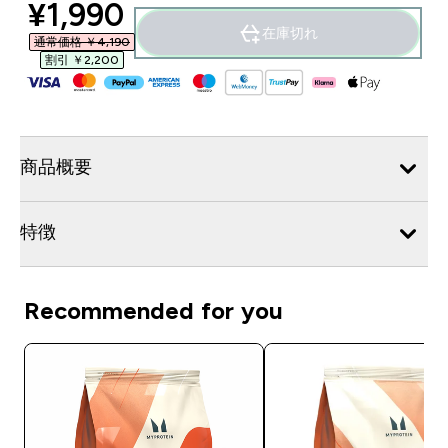
discounted price
¥1,990‎
在庫切れ
通常価格 ￥4,190‎
割引 ￥2,200‎
商品概要
特徴
Recommended for you