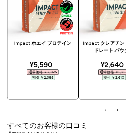
Impact ホエイ プロテイン
Impact クレアチン 
ドレート パウダ
discounted price
discounte
¥5,590‎
¥2,640‎
通常価格 ￥7,975‎
通常価格 ￥5,250‎
割引 ￥2,385‎
割引 ￥2,610‎
今すぐ購入
今すぐ購入
すべてのお客様の口コミ