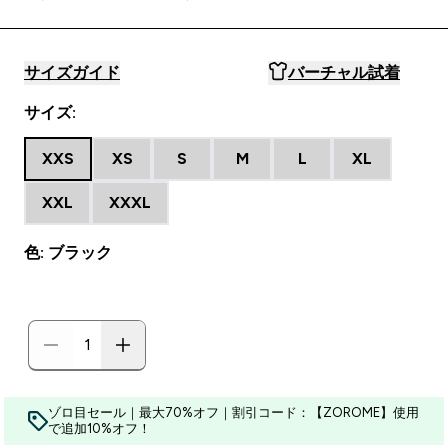
サイズガイド
バーチャル試着
サイズ:
XXS
XS
S
M
L
XL
XXL
XXXL
色: ブラック
ゾロ目セール｜最大70%オフ｜割引コード：【ZOROME】使用
で追加10%オフ！