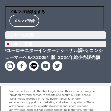
メルマガ登録をする
メルマガ登録
クッキーの設定
JP |
変更
*ユーロモニターインターナショナル調べ; コンシ
ューマーヘルス2025年版; 2024年総小売販売額
ヘルプ＆ガイド
We use cookies and other tracking tools on this site, which may be
provided by third parties, to operate and secure our site, enable
social media features, enhance performance, tailor user
experiences, support our marketing and advertising efforts. These
also enable us and third parties to access and record user and
商品について
activity data, such as IP addresses and online identifiers, referring