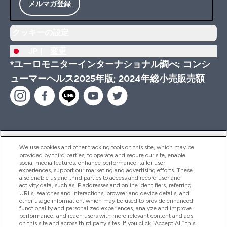
メルマガ登録
クッキーの設定
JP |
変更
*ユーロモニターインターナショナル調べ; コンシ
ューマーヘルス2025年版; 2024年総小売販売額
ヘルプ＆ガイド
We use cookies and other tracking tools on this site, which may be
provided by third parties, to operate and secure our site, enable
social media features, enhance performance, tailor user
experiences, support our marketing and advertising efforts. These
also enable us and third parties to access and record user and
商品について
activity data, such as IP addresses and online identifiers, referring
URLs, searches and interactions, browser and device details, and
other usage information, which may be used to provide enhanced
functionality and personalized experiences, analyze and improve
会社概要
performance, and reach users with more relevant content and ads
on this site and across third party sites. If you click “Accept All” this