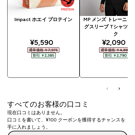
Impact ホエイ プロテイン
MP メンズ トレーニン
グスリーブ Tシャツ -
ク
discounted price
discounte
¥5,590‎
¥2,090‎
通常価格 ￥7,975‎
通常価格 ￥4,880‎
割引 ￥2,385‎
割引 ￥2,790‎
今すぐ購入
今すぐ購入
すべてのお客様の口コミ
現在口コミはありません。
口コミを書いて、¥100 クーポンを獲得するチャンスを
手に入れましょう。