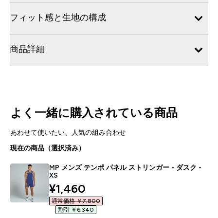
フィット感と生地の構成
商品詳細
よく一緒に購入されている商品
あわせて使いたい、人気の組み合わせ
現在の商品（選択済み）
MP メンズ テンポ パネル ストリンガー - ダスク -
XS
discounted price
¥1,460‎
通常価格 ￥7,800‎
割引 ￥6,340‎