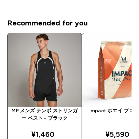
Recommended for you
MP メンズ テンポ ストリンガ
Impact ホエイ プロ
ー ベスト - ブラック
discounted price
discounte
¥1,460‎
¥5,590‎