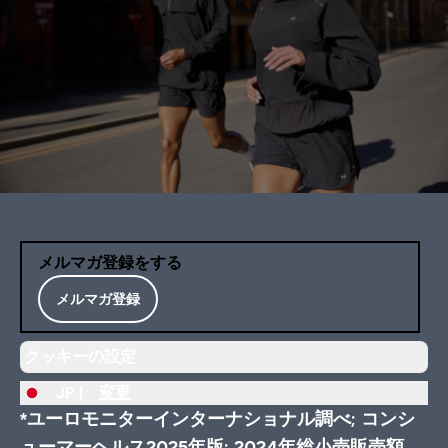
メルマガ登録をする
メルマガ登録
クッキーの設定
JP |
変更
*ユーロモニターインターナショナル調べ; コンシ
ューマーヘルス2025年版; 2024年総小売販売額