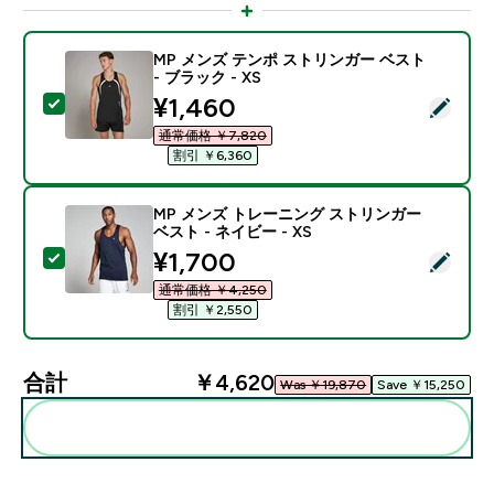
MP メンズ テンポ ストリンガー ベスト
- ブラック - XS
discounted price
¥1,460‎
この商品を選択 - MP メンズ テンポ ストリンガー ベスト 
通常価格 ￥7,820‎
割引 ￥6,360‎
MP メンズ トレーニング ストリンガー
ベスト - ネイビー - XS
discounted price
¥1,700‎
この商品を選択 - MP メンズ トレーニング ストリンガー 
通常価格 ￥4,250‎
割引 ￥2,550‎
合計
￥4,620‎
Was ￥19,870‎
Save ￥15,250‎
まとめてカートに入れる