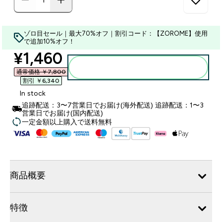
ゾロ目セール｜最大70%オフ｜割引コード：【ZOROME】使用
で追加10%オフ！
discounted price
¥1,460‎
カートに入れる
通常価格 ￥7,800‎
割引 ￥6,340‎
In stock
追跡配送：3〜7営業日でお届け(海外配送) 追跡配送：1〜3
営業日でお届け(国内配送)
一定金額以上購入で送料無料
商品概要
特徴