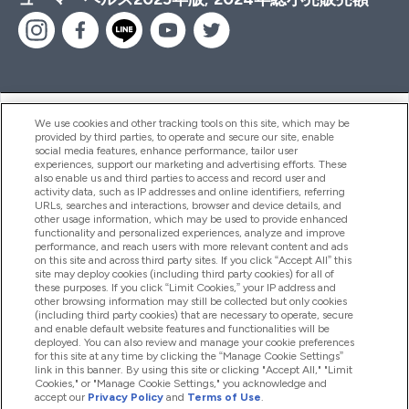
ヘルプ＆ガイド
We use cookies and other tracking tools on this site, which may be
provided by third parties, to operate and secure our site, enable
social media features, enhance performance, tailor user
experiences, support our marketing and advertising efforts. These
also enable us and third parties to access and record user and
商品について
activity data, such as IP addresses and online identifiers, referring
URLs, searches and interactions, browser and device details, and
other usage information, which may be used to provide enhanced
functionality and personalized experiences, analyze and improve
会社概要
performance, and reach users with more relevant content and ads
on this site and across third party sites. If you click “Accept All” this
site may deploy cookies (including third party cookies) for all of
these purposes. If you click “Limit Cookies,” your IP address and
特典＆ポイント
other browsing information may still be collected but only cookies
(including third party cookies) that are necessary to operate, secure
and enable default website features and functionalities will be
deployed. You can also review and manage your cookie preferences
for this site at any time by clicking the “Manage Cookie Settings”
2026 The Hut.com Ltd
link in this banner. By using this site or clicking "Accept All," "Limit
Cookies," or "Manage Cookie Settings," you acknowledge and
accept our
Privacy Policy
and
Terms of Use
.